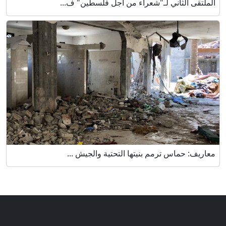
الملتقى الثاني لـ"شعراء من أجل فلسطين" ف...
معاريف: حماس ترمم بنيتها التحتية والجيش ...