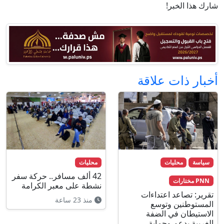
شارك هذا الخبر!
أخبار ذات علاقة
سياسة
محليات
محليات
42 ألف مسافر.. حركة سفر
PNN مختارات
نشطة على معبر الكرامة
تقرير: تصاعد اعتداءات
منذ 23 ساعة
المستوطنين وتوسع
الاستيطان في الضفة
الغربية بدعم وحماية