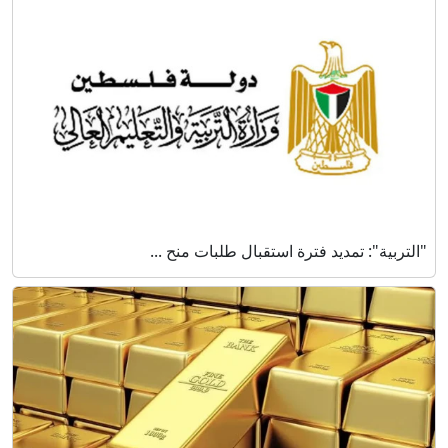
"التربية": تمديد فترة استقبال طلبات منح ...