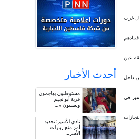
ال غرب
تيادهم
قة عين
أحدث الأخبار
ش داخل
مستوطنون يهاجمون
سير في
قرية أبو نجيم
ويصيبون م...
تجازات
نادي الأسير: تجديد
أمرَ منع زيارات
الأسر...