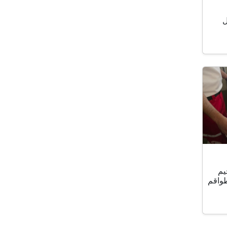
ل
يم
طواقم