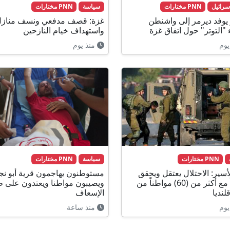
سرائيل
PNN مختارات
سياسة
PNN مختارات
و يوفد ديرمر إلى واشنطن
غزة: قصف مدفعي ونسف مناز
 "التوتر" حول اتفاق غزة
واستهداف خيام النازحين
يوم
منذ يوم
PNN مختارات
سياسة
PNN مختارات
أسير: الاحتلال يعتقل ويحقق
مستوطنون يهاجمون قرية أبو نج
ميدانياً مع أكثر من (60) مواطناً من
ويصيبون مواطنا ويعتدون على 
لنديا
الإسعاف
يوم
منذ ساعة