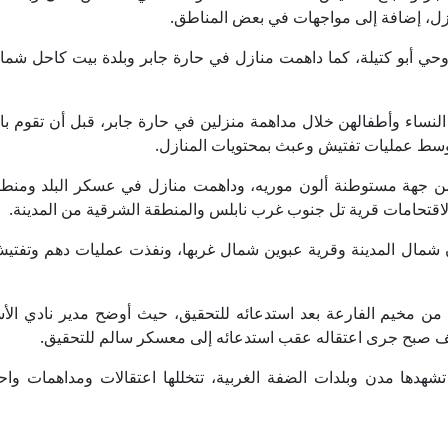
نازل، إضافة إلى مواجهات في بعض المناطق.
ي أبو كتيلة، كما داهمت منازل في حارة جابر وبلدة بيت كاحل شم
نساء وأطفالهن خلال مداهمة منزلين في حارة جابر، قبل أن تقوم باق
وسط عمليات تفتيش وعبث بمحتويات المنازل.
 من جهة مستوطنة ألون موريه، وداهمت منازل في عسكر البلد ومنط
قتحامات قرية تل جنوب غرب نابلس والمنطقة الشرقية من المدينة.
ن شمال المدينة وقرية عبوين شمال غربها، ونفذت عمليات دهم وتفتي
ن مخيم الفارعة بعد استدعائه للتحقيق، حيث أوضح مدير نادي الأ
صبح جرى اعتقاله عقب استدعائه إلى معسكر سالم للتحقيق.
هدها مدن وبلدات الضفة الغربية، تتخللها اعتقالات ومداهمات واح