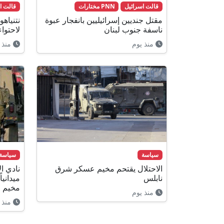
قالت اسرائيل
PNN مختارات
قالت ا
مقتل جنديين إسرائيليين بانفجار عبوة
نتنياه
ناسفة جنوب لبنان
لاحتواء
منذ يوم
منذ 
سياسة
سياسة
الاحتلال يقتحم مخيم عسكر شرق
نادي ال
نابلس
مخيم ق
منذ يوم
منذ 