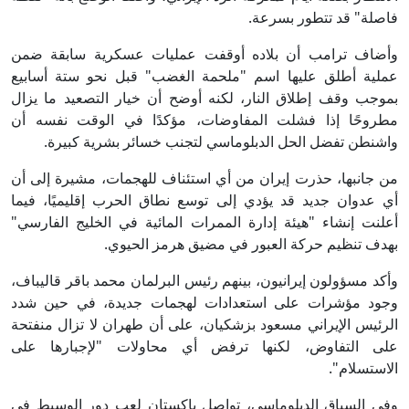
فاصلة" قد تتطور بسرعة.
وأضاف ترامب أن بلاده أوقفت عمليات عسكرية سابقة ضمن
عملية أطلق عليها اسم "ملحمة الغضب" قبل نحو ستة أسابيع
بموجب وقف إطلاق النار، لكنه أوضح أن خيار التصعيد ما يزال
مطروحًا إذا فشلت المفاوضات، مؤكدًا في الوقت نفسه أن
واشنطن تفضل الحل الدبلوماسي لتجنب خسائر بشرية كبيرة.
من جانبها، حذرت إيران من أي استئناف للهجمات، مشيرة إلى أن
أي عدوان جديد قد يؤدي إلى توسع نطاق الحرب إقليميًا، فيما
أعلنت إنشاء "هيئة إدارة الممرات المائية في الخليج الفارسي"
بهدف تنظيم حركة العبور في مضيق هرمز الحيوي.
وأكد مسؤولون إيرانيون، بينهم رئيس البرلمان محمد باقر قاليباف،
وجود مؤشرات على استعدادات لهجمات جديدة، في حين شدد
الرئيس الإيراني مسعود بزشكيان، على أن طهران لا تزال منفتحة
على التفاوض، لكنها ترفض أي محاولات "لإجبارها على
الاستسلام".
وفي السياق الدبلوماسي، تواصل باكستان لعب دور الوسيط في