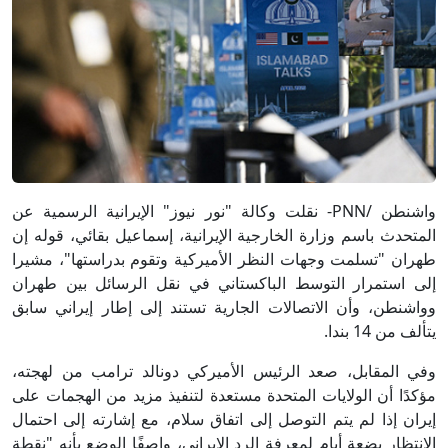
واشنطن /PNN- نقلت وكالة "نور نيوز" الإيرانية الرسمية عن
المتحدث باسم وزارة الخارجية الإيرانية، إسماعيل بقائي، قوله إن
طهران "تسلمت وجهات النظر الأميركية وتقوم بدراستها"، مشيرا
إلى استمرار التوسط الباكستاني في نقل الرسائل بين طهران
وواشنطن، وأن الاتصالات الجارية تستند إلى إطار إيراني سابق
يتألف من 14 بندا.
وفي المقابل، صعد الرئيس الأميركي دونالد ترامب من لهجته،
مؤكدًا أن الولايات المتحدة مستعدة لتنفيذ مزيد من الهجمات على
إيران إذا لم يتم التوصل إلى اتفاق سلام، مع إشارته إلى احتمال
الانتظار بضعة أيام لمعرفة الرد الإيراني، واصفًا الوضع بأنه "نقطة