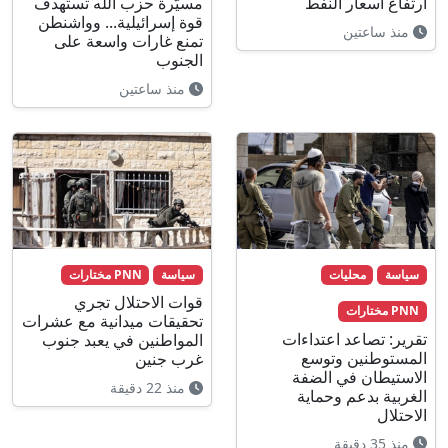
ارتفاع أسعار النفط
مسيّرة حزب الله تستهدف
قوة إسرائيلية... وواشنطن
منذ ساعتين
تمنع غارات واسعة على
الجنوب
منذ ساعتين
سياسة
محليات
سياسة
PNN مختارات
قوات الاحتلال تجري
PNN مختارات
تحقيقات ميدانية مع عشرات
تقرير: تصاعد اعتداءات
المواطنين في يعبد جنوب
المستوطنين وتوسع
غرب جنين
الاستيطان في الضفة
منذ 22 دقيقة
الغربية بدعم وحماية
الاحتلال
منذ 35 دقيقة