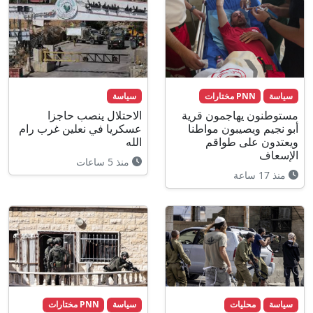
سياسة
PNN مختارات
سياسة
مستوطنون يهاجمون قرية
الاحتلال ينصب حاجزا
أبو نجيم ويصيبون مواطنا
عسكريا في نعلين غرب رام
ويعتدون على طواقم
الله
الإسعاف
منذ 5 ساعات
منذ 17 ساعة
سياسة
محليات
سياسة
PNN مختارات