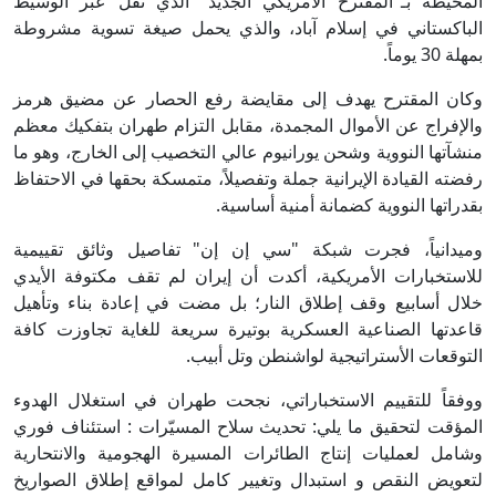
المحيطة بـ"المقترح الأمريكي الجديد" الذي نُقل عبر الوسيط
الباكستاني في إسلام آباد، والذي يحمل صيغة تسوية مشروطة
بمهلة 30 يوماً.
وكان المقترح يهدف إلى مقايضة رفع الحصار عن مضيق هرمز
والإفراج عن الأموال المجمدة، مقابل التزام طهران بتفكيك معظم
منشآتها النووية وشحن يورانيوم عالي التخصيب إلى الخارج، وهو ما
رفضته القيادة الإيرانية جملة وتفصيلاً، متمسكة بحقها في الاحتفاظ
بقدراتها النووية كضمانة أمنية أساسية.
وميدانياً، فجرت شبكة "سي إن إن" تفاصيل وثائق تقييمية
للاستخبارات الأمريكية، أكدت أن إيران لم تقف مكتوفة الأيدي
خلال أسابيع وقف إطلاق النار؛ بل مضت في إعادة بناء وتأهيل
قاعدتها الصناعية العسكرية بوتيرة سريعة للغاية تجاوزت كافة
التوقعات الأستراتيجية لواشنطن وتل أبيب.
ووفقاً للتقييم الاستخباراتي، نجحت طهران في استغلال الهدوء
المؤقت لتحقيق ما يلي: تحديث سلاح المسيّرات : استئناف فوري
وشامل لعمليات إنتاج الطائرات المسيرة الهجومية والانتحارية
لتعويض النقص و استبدال وتغيير كامل لمواقع إطلاق الصواريخ