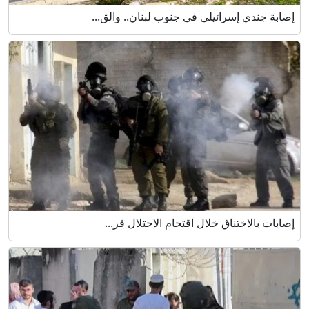
إصابة جندي إسرائيلي في جنوب لبنان.. والق...
إصابات بالاختناق خلال اقتحام الاحتلال قر...