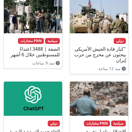
دولي
سياسة
PNN مختارات
"كبار قادة الجيش الأمريكي
الضفة | 3488 اعتداءً
يبحثون عن مخرج من حرب
للمستوطنين خلال 6 أشهر
إيران
منذ 9 ساعات
منذ 12 ساعة
سياسة
PNN مختارات
دولي
الاحتلال يواصل تجريف
إلغاء حدود الدردشة النصية