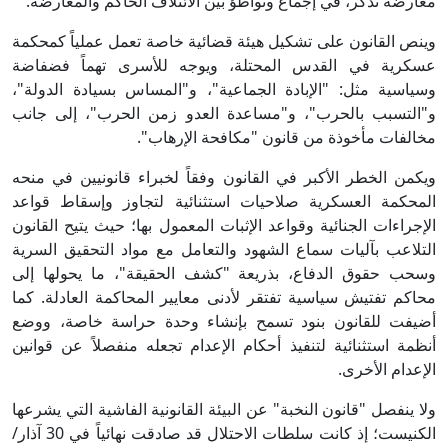
معارضة تذكر، في إجماع وتواطؤ بين الائتلاف الحاكم والمعارضة.
وينص القانون على تشكيل هيئة قضائية خاصة تعمل عملياً كمحكمة
عسكرية في القدس المحتلة، ويوجه للأسرى تهماً فضفاضة
وسياسية مثل: "الإبادة الجماعية"، و"المساس بسيادة الدولة"،
و"التسبب بالحرب"، و"مساعدة العدو زمن الحرب"، إلى جانب
مخالفات مأخوذة من قانون "مكافحة الإرهاب".
ويكمن الخطر الأكبر في القانون وفقاً لخبراء قانونيين في منحه
المحكمة العسكرية صلاحيات استثنائية لتجاوز وإسقاط قواعد
الإجراءات الجنائية وقواعد الإثبات المعمول بها؛ حيث يتيح القانون
التلاعب بآليات سماع الشهود والتعامل مع مواد التحقيق السرية
وسحب حقوق الدفاع، بذريعة "كشف الحقيقة"، ما يحولها إلى
محاكم تفتيش سياسية تفتقر لأدنى معايير المحاكمة العادلة. كما
أضيفت للقانون بنود تسمح بإنشاء وحدة حراسة خاصة، ووضع
أنظمة استثنائية لتنفيذ أحكام الإعدام تجعله منفصلاً عن قوانين
الإعدام الأخرى.
ولا ينفصل "قانون النخبة" عن البيئة القانونية الفاشية التي يشرعها
الكنيست؛ إذ كانت سلطات الاحتلال قد صادقت نهائياً في 30 آذار/