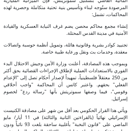
المالية الفاشي بتسلئيل سموتريتش، فإن الميزانية المليارية
المرصودة ستُوجه لبناء وتأسيس بنية تحتية متكاملة وحصرية لهذه
المحاكمات، تشمل:
إنشاء مجمع محاكم محصن يضم غرف النيابة العسكرية والقيادة
الأمنية في مدينة القدس المحتلة.
تجنييد كوادر بشرية وقانونية هائلة، وتمويل أنظمة حوسبة واتصالات
معقدة، وخدمات بث ونقل ورعاية طبية خاصة.
وبموجب هذه المصادقة، أعلنت وزارة الأمن وجيش الاحتلال البدء
الفوري بالاستعدادات العملية لإطلاق الإجراءات القضائية بحق أكثر
من 250 معتقلاً فلسطينياً، تمهيداً لإصدار أحكام تصل إلى "الإعدام
الفعلي" بحقهم. واعتبر كاتس أن المحاكمة "واجب أخلاقي
وقومي"، فيما وصفها سموتريتش بأنها "رسالة ردع" لخصوم
إسرائيل.
ويأتي هذا القرار الحكومي بعد أقل من شهر على مصادقة الكنيست
الإسرائيلي نهائياً (بالقراءتين الثانية والثالثة) في 11 أيار/ مايو
الماضي على "قانون النخبة" بأغلبية ساحقة بلغت 93 نائباً ودون