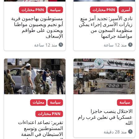
أسرى
PNN مختارات
سياسة
PNN مختارات
نادي الأسير: تجديد أمرَ منع
مستوطنون يهاجمون قرية
زيارات الأسرى إجراء يمكّن
أبو نجيم ويصيبون مواطنا
منظومة السجون من
ويعتدون على طواقم
مواصلة جرائمها
الإسعاف
منذ 12 ساعة
منذ 12 ساعة
سياسة
سياسة
محليات
الاحتلال ينصب حاجزا
PNN مختارات
عسكريا في نعلين غرب رام
تقرير: تصاعد اعتداءات
الله
المستوطنين وتوسع
منذ 28 دقيقة
الاستيطان في الضفة