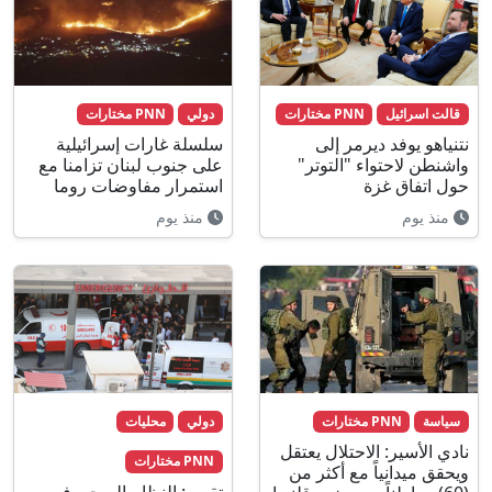
قالت اسرائيل
PNN مختارات
دولي
PNN مختارات
نتنياهو يوفد ديرمر إلى
سلسلة غارات إسرائيلية
واشنطن لاحتواء "التوتر"
على جنوب لبنان تزامنا مع
حول اتفاق غزة
استمرار مفاوضات روما
منذ يوم
منذ يوم
سياسة
PNN مختارات
دولي
محليات
نادي الأسير: الاحتلال يعتقل
PNN مختارات
ويحقق ميدانياً مع أكثر من
تقرير: النظام الصحي في