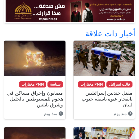
أخبار ذات علاقة
قالت اسرائيل
PNN مختارات
سياسة
PNN مختارات
مقتل جنديين إسرائيليين
مصابون وإحراق مساكن في
بانفجار عبوة ناسفة جنوب
هجوم للمستوطنين بالخليل
لبنان
وشرق نابلس
منذ يوم
منذ يوم