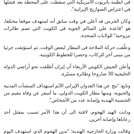
في أنظمة باتريوت الأمريكية التي سقطت على المحطة بعد فشلها
في اعتراض الصواريخ الإيرانية”.
وكان الحرس قد أعلن في وقت سابق أنه استهدف موقعا مختلفا،
هو “قاعدة علي السالم الجوية في الكويت التي تضم طائرات
مروحية” للولايات المتحدة.
وعلّقت حركة الملاحة في المطار لبعض الوقت، ثم استؤنفت جزئيا
من مبنى آخر للركاب، وحصرا للخطوط الكويتية.
وأعلن الجيش الكويتي الأربعاء أن إيران أطلقت نحو أراضي الدولة
الخليجية 30 صاروخا وطائرة مسيّرة.
وتابع: “نتج عن هذا العدوان الإيراني الآثم استهداف المنشآت المدنية
والحيوية، ومنها مطار الكويت الدولي، ما أسفر عن وفاة مقيم من
الجنسية الهندية وإصابة عدد من الأشخاص”.
ودانت الهند الهجوم، لافتة الى أن هذا الأمر تسبب بمقتل أحد
رعاياها وإصابة آخرين.
وقالت وزارة الخارجية الهندية: “ندين الهجوم الذي استهدف اليوم