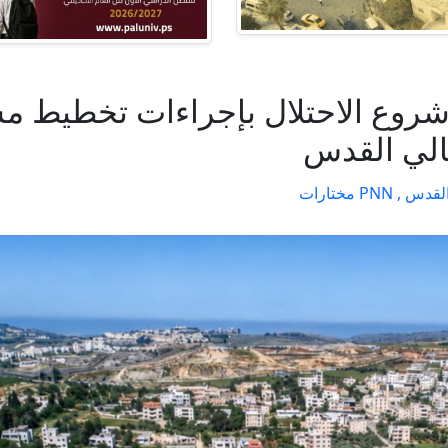
روع الاحتلال بإجراءات تخطيط مش
الي القدس
القدس ,
PNN مختارات