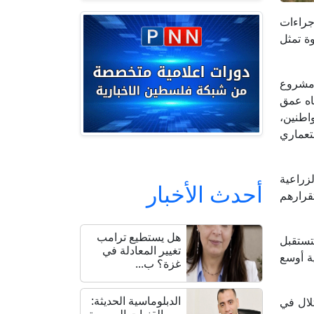
إجراءات
ة تمثل
 إقامة مشروع
جاه عمق
27 دونمًا من أراضي المواطنين،
تعماري
اضي الزراعية
أحدث الأخبار
قرارهم
هل يستطيع ترامب
تستقبل
تغيير المعادلة في
ية أوسع
غزة؟ ب...
الدبلوماسية الحديثة:
 الاحتلال في
من القنوات الرسمية