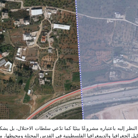
 إليه باعتباره مشروعًا بيئيًا كما تدّعي سلطات الاحتلال، بل يشكل
ل الجغرافيا والديمغرافيا الفلسطينية في القدس المحتلة ومحيطها، م