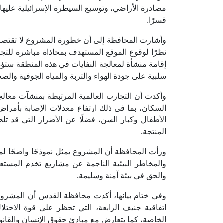
مصادرة الأراضي، وتوسيع السيطرة الإسرائيلية عليه
قسرًا.
وأشارت المحافظة إلى أن خطورة المشروع لا تقتصر عل
نظرًا لوقوع الموقع المستهدف بمحاذاة مباشرة للت
إقامة منشأة لمعالجة النفايات في هذه المنطقة ستؤدي إ
سلبية على جودة الهواء والتربة والمياه الجوفية والصح
وأكدت أن التجارب العالمية المرتبطة بمنشآت معالج
السكان، بما في ذلك ارتفاع معدلات الإصابة بأمراض
الأطفال وكبار السن، فضلًا عن الأضرار التي قد تلح
المنتجة.
ورأت المحافظة أن المشروع يمثل نموذجًا واضحًا لما
والمخاطر البيئية الناجمة عن مشاريع تخدم المستعمرات
والحق في بيئة آمنة وسليمة.
وفي ختام بيانها، أكدت محافظة القدس أن المشروع 
اتفاقية جنيف الرابعة، التي تحظر على قوة الاحتل
الخاصة، كما يتعارض مع مبادئ حقوق الإنسان والقانو