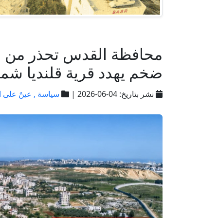
محافظة القدس تحذر من ش
ضخم يهدد قرية قلنديا شم
نشر بتاريخ: 04-06-2026 |
سياسة ,
عينٌ على 