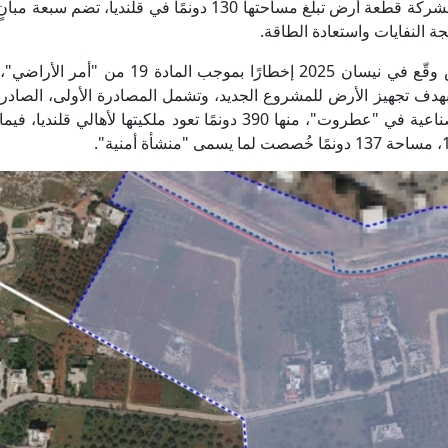
القدس بتحديد موقع لإقامة المنشأة، حيث اقترحت الشركة قطعة أرض تبلغ مساحتها 130 دونمًا في قلنديا،
جة النفايات واستعادة الطاقة.
وأضافت أن وزير مالية الاحتلال بتسلئيل سموتريتش وقّع في نيسان 2025 إخطارًا بموجب الم
ادرتين قديمتين تعودان إلى عامي 1970 و1982 بهدف تجهيز الأرض للمشروع الجديد، وتشمل المصادرة الأولى، الص
30 آب 1970، نحو 1200 دونم خُصصت للمنطقة الصناعية في "عطروت"، منها 390 دونمًا تعود ملكيتها لأهال