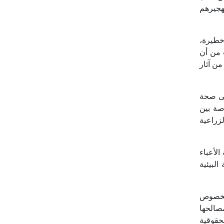
هجيرهم
خطيرة،
 من أن
من آثار
لى صحة
صة بين
لزراعية
الأعباء
البيئية
الخصوص
صالحها
حقوقية