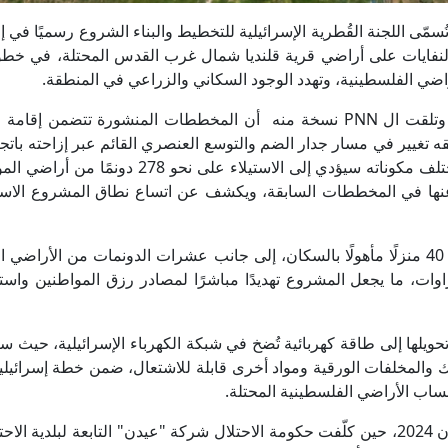
 ما تُسمّى اللجنة القُطرية الإسرائيلية للتخطيط والبناء الشروع رسميًا في 
نفايات على أراضي قرية قلنديا شمال غرب القدس المحتلة، في خطو
راضي الفلسطينية، وتهدد الوجود السكاني والزراعي في المنطقة.
وأوضحت المحافظة، في بيان صدر اليوم الخميس، وتلقت ال PNN نسخة منه أن المخططات المنشورة تتضمن
قه تغيير في مسار جدار الضم والتوسع العنصري القائم عبر إزاحته بات
أراضي القرية. وبحسب المخطط، فإن المشروع بمختلف مكوناته سيؤدي إلى الاستيلاء على نحو 8
 عنها في المخططات السابقة، ويكشف عن اتساع نطاق المشروع الاس
وبيّنت المحافظة أن المنطقة المستهدفة تضم قرابة 40 منزلًا مأهولًا بالسكان، إلى جانب عشرات الدونمات من الأر
وات، ما يجعل المشروع تهديدًا مباشرًا لمصادر رزق المواطنين واست
يلها إلى طاقة كهربائية تُضخ في شبكة الكهرباء الإسرائيلية، حيث س
تيك والمخلفات الورقية ومواد أخرى قابلة للاشتعال، ضمن خطة إسرائيل
حساب الأراضي الفلسطينية المحتلة.
وأكدت المحافظة أن جذور المشروع تعود إلى حزيران 2024، حين كلّفت حكومة الاحتلال شركة "عيدن" التابعة لبلدية