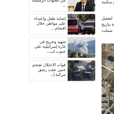
 تضم سبعة مبانٍ سكنية
...
ادة 19 من "أمر الأراضي"، لتفعيل
إصابة طفل واعتداء
على مواطن خلال
ادرة بتاريخ
اقتحام ...
ي قلنديا، فيما شملت
شهيد وجريح في
غارة إسرائيلية على
جنوب لب...
قوات الاحتلال تقتحم
جنين عقب رشق
مركبة إ...