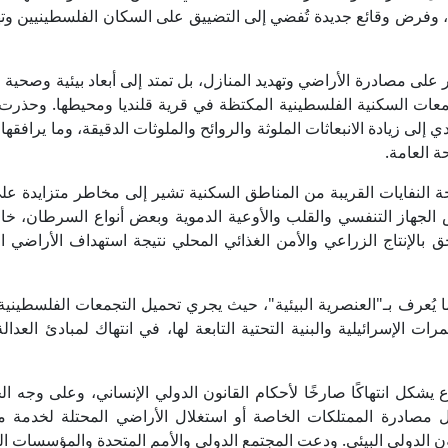
ا، وفرض وقائع جديدة تُفضي إلى التضييق على السكان الفلسطينيين وت
ى مصادرة الأراضي وتهديد المنازل، بل تمتد إلى أبعاد بيئية وصحية 
جمعات السكنية الفلسطينية المكتظة في قرية قلنديا ومحيطها. وحذرت
لى زيادة الانبعاثات الملوثة والروائح والملوثات الدقيقة، وما يرافقها 
ة العامة.
ة النفايات القريبة من المناطق السكنية تشير إلى مخاطر متزايدة ع
 الجهاز التنفسي والقلب والأوعية الدموية وبعض أنواع السرطان، خا
ق بالإنتاج الزراعي والأمن الغذائي المحلي نتيجة استهداف الأراضي ا
 يُعرف بـ"العنصرية البيئية"، حيث يجري تحميل التجمعات الفلسطينية 
 الإسرائيلية والبنية التحتية التابعة لها، في انتهاك لمبادئ العدالة 
يشكل انتهاكًا صارخًا لأحكام القانون الدولي الإنساني، وعلى وجه 
ال مصادرة الممتلكات الخاصة أو استغلال الأراضي المحتلة لخدمة م
ن الدولي البيئي. ودعت المجتمع الدولي والأمم المتحدة والمؤسسات ال