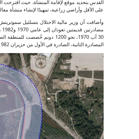
على الأقل وأراضي زراعية، تمهيدًا لإنشاء منشأة معال
مص
المصادرة الثانية، الصادرة في الأول من حزيران 1982، مساحة 137 دونمًا خُصصت لما يسمى "منشأة أمنية".