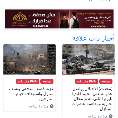
أخبار ذات علاقة
سياسة
PNN مختارات
سياسة
PNN مختارات
(محدث) الاحتلال يواصل
غزة: قصف مدفعي ونسف
عدوانه على مخيم قلنديا
منازل واستهداف خيام
لليوم الثاني: هدم محال
النازحين
تجارية ومداهمة عشرات
منذ 18 ساعة
المنازل
منذ 20 ساعة