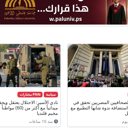
سياسة
PNN مختارات
الصحافيين المصريين تحقق في
نادي الأسير: الاحتلال يعتقل ويح
استضافة ندوة شابها التطبيع مع
ميدانياً مع أكثر من (60) مو
ل
مخيم قلنديا
يوم
منذ 10 ساعات