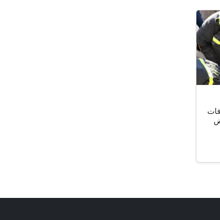
فات
ض