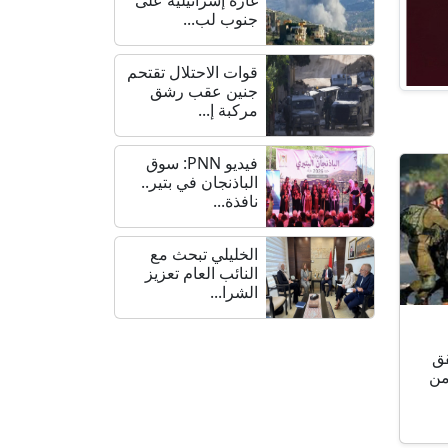
جنوب لب...
قوات الاحتلال تقتحم
جنين عقب رشق
مركبة إ...
فيديو PNN: سوق
الباذنجان في بتير..
نافذة...
الخليلي تبحث مع
النائب العام تعزيز
الشرا...
قق
اطناً من