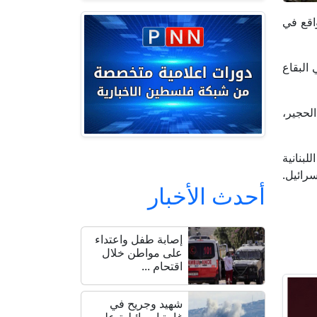
واقع في
 البقاع
لحجير،
لبنانية
رائيل.
أحدث الأخبار
إصابة طفل واعتداء
على مواطن خلال
اقتحام ...
شهيد وجريح في
غارة إسرائيلية على