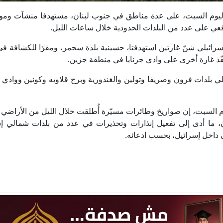
يلي، فجر اليوم السبت، على عدة مناطق في جنوب لبنان، مستهدفا منشآت وم
عي على عدد من البلدات الحدودية خلال ساعات الليل.
الإسرائيلي شنّ غارتين استهدفتا، حسينية بلدة سحمر، ومقرًا للكشافة في
فّذ غارة أخرى على وادي جرنايا في منطقة جزين.
 بلدات فرون وصريفا وتولين والغندورية وبرج قلاويه وكونين ووادي ا
 السبت، إن صواريخ وطائرات مسيّرة أُطلقت خلال الليل من الأراضي ال
ن، ما أدى إلى تفعيل إنذارات وتحذيرات في عدد من بلدات شمالي إس
ى داخل إسرائيل، بحسب ادعائه.