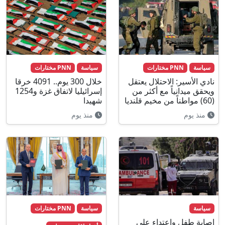
سياسة
PNN مختارات
سياسة
PNN مختارات
نادي الأسير: الاحتلال يعتقل
خلال 300 يوم.. 4091 خرقا
ويحقق ميدانياً مع أكثر من
إسرائيليا لاتفاق غزة و1254
(60) مواطناً من مخيم قلنديا
شهيدا
منذ يوم
منذ يوم
سياسة
سياسة
PNN مختارات
إصابة طفل واعتداء على