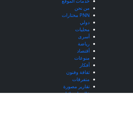
خدمات الموقع
من نحن
PNN مختارات
دولي
محليات
أسرى
رياضة
أقتصاد
منوعات
أفكار
ثقافة وفنون
متفرقات
تقارير مصورة
قالت اسرائيل
سياسة
شبكة فلسطين الإخبارية - جميع الحقوق محفوظة © 2026