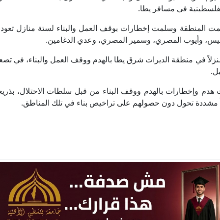
لفلسطينية في مسافر يطا.
مت المنطقة وسلمت إخطارات بوقف العمل والبناء لستة منازل تعود م
يس، وأيوب المصري، وسمير المصري، وعدي الدغامين.
تي ذلك بعد ساعات من إخطار قوات الاحتلال 13 منزلاً في منطقة الديرات شرق يطا بالهدم ووقف العمل والبناء، في
ل.
م وإخطارات بالهدم ووقف البناء من قبل سلطات الاحتلال، بذريعة 
 مشددة تحول دون حصولهم على تراخيص بناء في تلك المناطق.