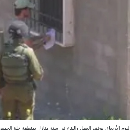
رائيلي، اليوم الأربعاء، بوقف العمل والبناء في ستة منازل بمنطقة خلة الح