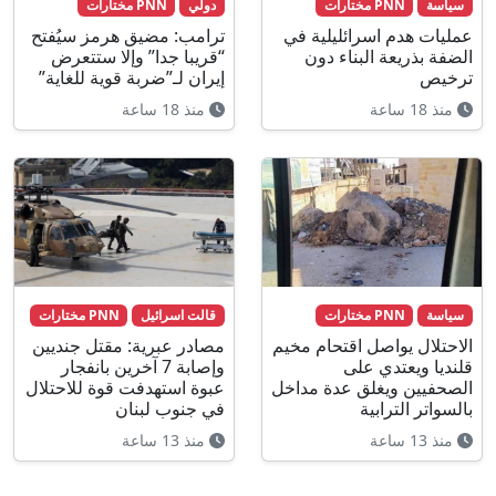
سياسة
PNN مختارات
دولي
PNN مختارات
عمليات هدم اسرائليلية في
ترامب: مضيق هرمز سيُفتح
الضفة بذريعة البناء دون
“قريبا جدا” وإلا ستتعرض
ترخيص
إيران لـ”ضربة قوية للغاية”
منذ 18 ساعة
منذ 18 ساعة
سياسة
PNN مختارات
قالت اسرائيل
PNN مختارات
الاحتلال يواصل اقتحام مخيم
مصادر عبرية: مقتل جنديين
قلنديا ويعتدي على
وإصابة 7 آخرين بانفجار
الصحفيين ويغلق عدة مداخل
عبوة استهدفت قوة للاحتلال
بالسواتر الترابية
في جنوب لبنان
منذ 13 ساعة
منذ 13 ساعة