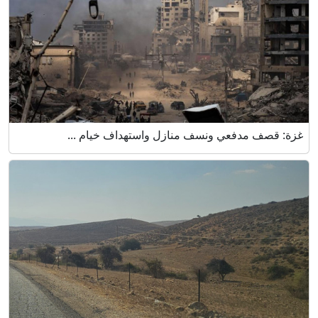
غزة: قصف مدفعي ونسف منازل واستهداف خيام ...