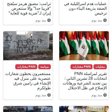
عمليات هدم اسرائليلية في
ترامب: مضيق هرمز سيُفتح
الضفة بذريعة البناء دون
“قريبا جدا” وإلا ستتعرض
ترخيص
إيران لـ”ضربة قوية للغاية”
منذ يوم
منذ يوم
محليات
PNN مختارات
سياسة
PNN مختارات
تقرير لمراسلة PNN
مستعمرون يخطون شعارات
انتخابات 28 تشرين الثاني :
عنصرية على منزل قيد
بين تجديد الشرعية ورهانات
الإنشاء في رامين شرق
الإصلاح في ظل الاحتلال
طولكرم
منذ يوم
منذ يوم