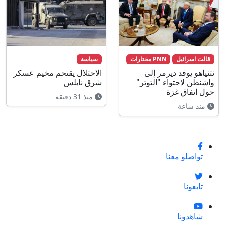
قالت اسرائيل
PNN مختارات
سياسة
نتنياهو يوفد ديرمر إلى
الاحتلال يقتحم مخيم عسكر
واشنطن لاحتواء "التوتر"
شرق نابلس
حول اتفاق غزة
منذ 31 دقيقة
منذ ساعة
تواصلو معنا
تابعونا
شاهدونا