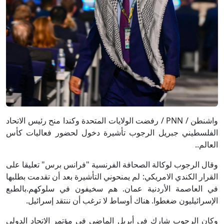
واشنطن / PNN / رفضت الولايات المتحدة وكندا منح رئيس الاتحاد
الفلسطيني جبريل الرجوب تأشيرة دخول لحضور فعاليات كأس
العالم..
وقال الرجوب لوكالة الصحافة الفرنسية "فرانس برس" تعليقا على
القرار الكندي الامريكي: لم يمنحوني التأشيرة بعد أن تقدمت بطلبها
في العاصمة الأردنية عمان. هم سخيفون في سلوكهم.بالطبع
الإسرائيليون ضغطوا. هناك أوساط لا ترغب أن ننتقد إسرائيل.
وكان الرجوب شارك في أبريل الماضي في مؤتمر الاتحاد الدولي