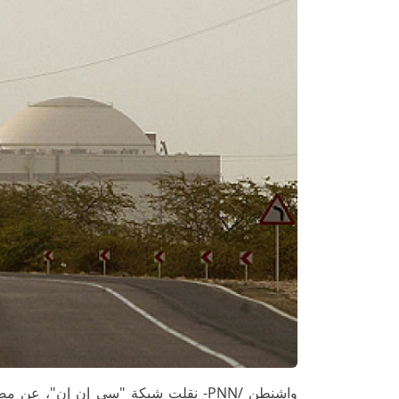
واشنطن /PNN- نقلت شبكة "سي إن إن"،