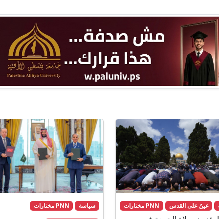
عينٌ على القدس
PNN مختارات
سياسة
PNN مختارات