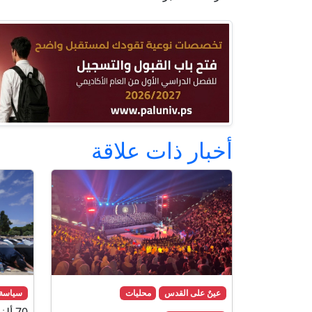
أخبار ذات علاقة
عينٌ على القدس
محليات
سياسة