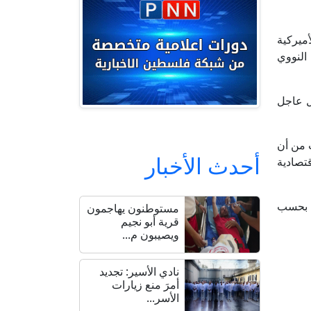
ميركية
النووي
ل عاجل
 من أن
أحدث الأخبار
تصادية
، بحسب
مستوطنون يهاجمون
قرية أبو نجيم
ويصيبون م...
نادي الأسير: تجديد
أمرَ منع زيارات
الأسر...