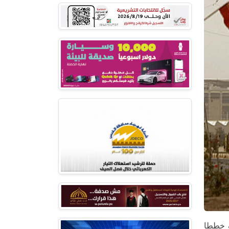
قف خططا