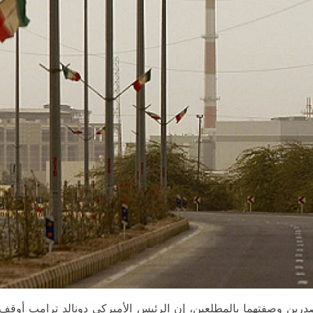
 عن مصدرين وصفتهما بالمطلعين، إن الرئيس الأميركي دونالد ترامب أو