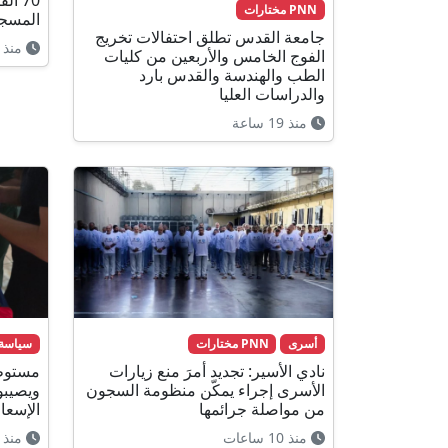
70 أ
PNN مختارات
المسجد
جامعة القدس تطلق احتفالات تخريج
منذ 15 ساعة
الفوج الخامس والأربعين من كليات
الطب والهندسة والقدس بارد
والدراسات العليا
منذ 19 ساعة
أسرى
PNN مختارات
سياسة
نادي الأسير: تجديد أمرَ منع زيارات
مستوطن
الأسرى إجراء يمكّن منظومة السجون
ويصيبو
من مواصلة جرائمها
الإسعا
منذ 10 ساعات
منذ 9 ساعات