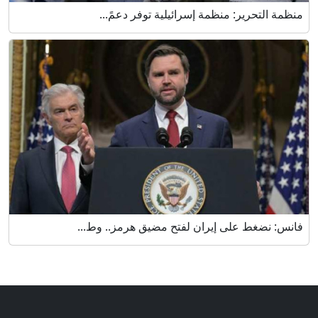
منظمة التحرير: منظمة إسرائيلية توفر دعمً...
فانس: نضغط على إيران لفتح مضيق هرمز.. وط...