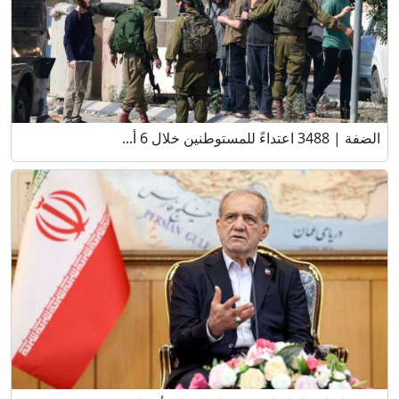
الضفة | 3488 اعتداءً للمستوطنين خلال 6 أ...