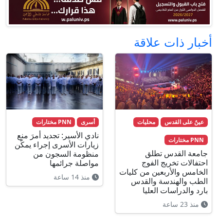
أخبار ذات علاقة
عينٌ على القدس
محليات
أسرى
PNN مختارات
نادي الأسير: تجديد أمرَ منع
PNN مختارات
زيارات الأسرى إجراء يمكّن
جامعة القدس تطلق
منظومة السجون من
احتفالات تخريج الفوج
مواصلة جرائمها
الخامس والأربعين من كليات
منذ 14 ساعة
الطب والهندسة والقدس
بارد والدراسات العليا
منذ 23 ساعة