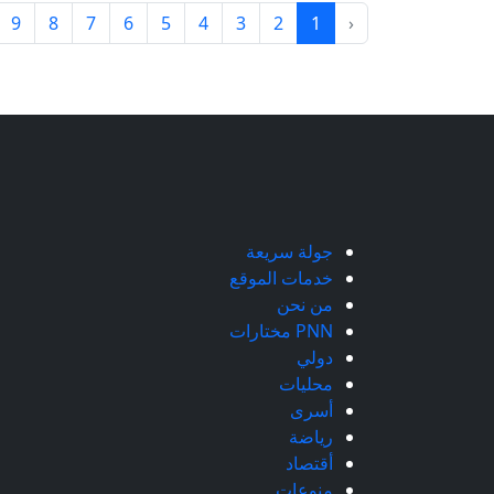
9
8
7
6
5
4
3
2
1
‹
جولة سريعة
خدمات الموقع
من نحن
PNN مختارات
دولي
محليات
أسرى
رياضة
أقتصاد
منوعات