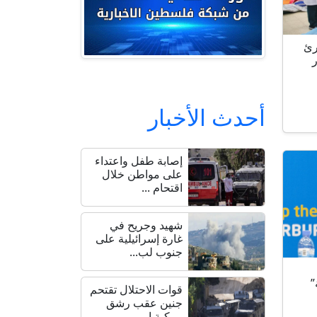
رئ
أحدث الأخبار
إصابة طفل واعتداء
على مواطن خلال
اقتحام ...
شهيد وجريح في
غارة إسرائيلية على
جنوب لب...
”
قوات الاحتلال تقتحم
جنين عقب رشق
مركبة إ...