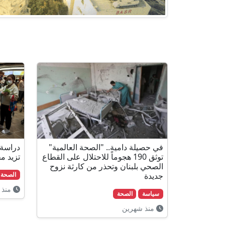
في حصيلة دامية.. "الصحة العالمية"
دراسة:
توثق 190 هجوماً للاحتلال على القطاع
تزيد م
الصحي بلبنان وتحذر من كارثة نزوح
جديدة
الصحة
منذ 
سياسة
الصحة
منذ شهرين