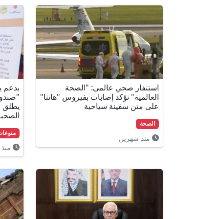
استنفار صحي عالمي: "الصحة
العالمية" تؤكد إصابات بفيروس "هانتا"
"صندوق
على متن سفينة سياحية
يطلق م
الصحية
الصحة
منوعات
منذ شهرين
منذ 3 أشهر