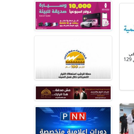
في
الإقليم يمر بمنعطف حرج وتوثيق 129