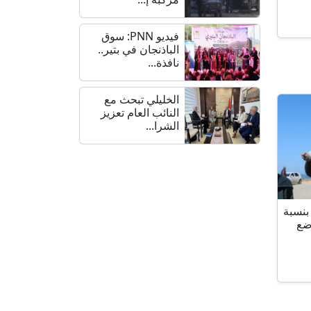
فيديو PNN: سوق
الباذنجان في بتير..
نافذة...
الخليلي تبحث مع
النائب العام تعزيز
الشرا...
بنسبة