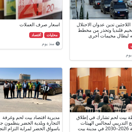
للاجئين تدين عدوان الاحتلال
اسعار صرف العملات
يم قلنديا وتحذر من مخطط
 ليطال مخيمات أخرى
محليات
أقتصاد
منذ يوم
يوم
 بيت لحم تشارك في إطلاق
مديرية اقتصاد بيت لحم وغرفة
مج التدريبي لمجالس الهيئات
التجارة وبلدية الخضر ينظمون جو
المحلية 2026–2030 في مدينة بيت
باسواق الخضر لمرابة التزام التج