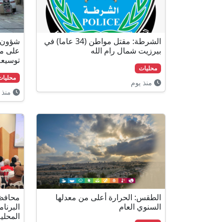
الشرطة: مقتل مواطن (34 عاما) في
شؤون ا
بيرزيت شمال رام الله
على مخ
توسيعه
محليات
محليات
منذ يوم
منذ 
الطقس: الحرارة أعلى من معدلها
محافظة
السنوي العام
البرنا