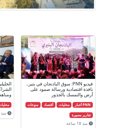
فيديو PNN: سوق الباذنجان في بتير..
الخليلي
نافذة اقتصادية ورسالة صمود على
الشراك
أرض والتمسك بالجذور
ومناهض
PNN أخبار
محليات
أقتصاد
منوعات
محليات
منذ 22 ساعة
تقارير مصورة
منذ 18 ساعة