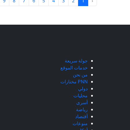
9
8
7
6
5
4
3
2
1
‹
جولة سريعة
خدمات الموقع
من نحن
PNN مختارات
دولي
محليات
أسرى
رياضة
أقتصاد
منوعات