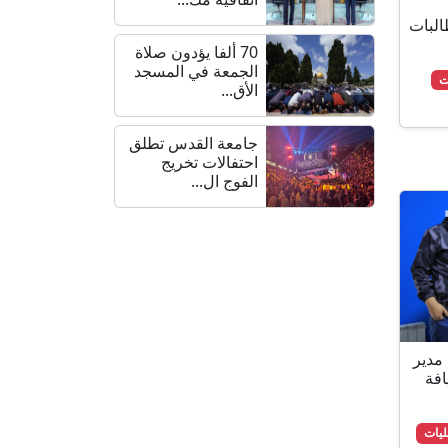
لبات
70 ألفا يؤدون صلاة
الجمعة في المسجد
الأق...
جامعة القدس تطلق
احتفالات تخريج
الفوج ال...
قبلا : مدير
فة
يات