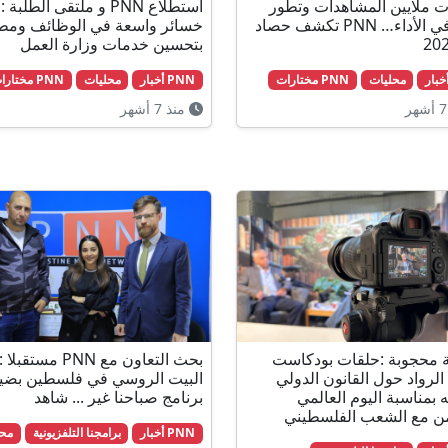
 ملايين المشاهدات وتطور
استطلاع PNN و ملتقى الطلبة :
لافت في الأداء… PNN تكشف حصاد
خسائر واسعة في الوظائف ومطا
بتحسين خدمات وزارة العمل
محليات
PNN مختارات
PNN أخبار
محليات
PNN مختارات
منذ 7 أشهر
ة محجوبة :حلقات بودكاست
بحث التعاون مع PNN مست
 الرواد حول القانون الدولي
البيت الروسي في فلسطين بضيا
 بمناسبة اليوم العالمي
برنامج صباحنا غير ... شاهد
ن مع الشعب الفلسطيني
PNN أخبار
برامجنا التلفزيونية
محل