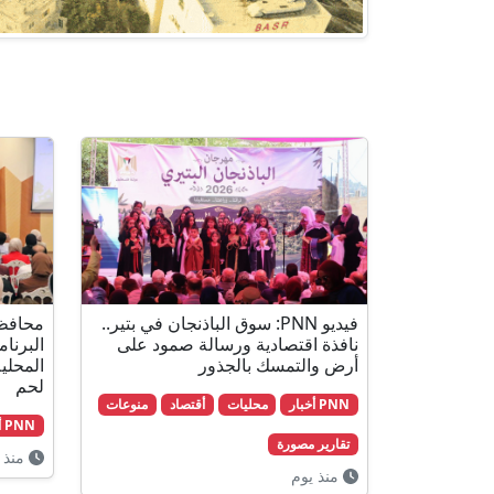
فيديو PNN: سوق الباذنجان في بتير..
محافظة
نافذة اقتصادية ورسالة صمود على
البرنا
أرض والتمسك بالجذور
لحم
PNN أخبار
محليات
أقتصاد
منوعات
PNN أخبار
تقارير مصورة
منذ 
منذ يوم