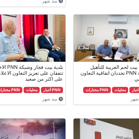
منذ شهر
بيت لحم العربية للتأهيل
بلدية بيت فجار
وشبكة PNN تجددان اتفاقية التعاون
تتفقان على تعزيز التعاون الاعلا
مي
على اكثر من صعيد
محليات
PNN مختارات
PNN أخبار
محليات
PNN مختارات
شهر
منذ شهر