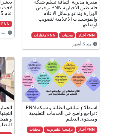
مديرة مديرية الثقافة تسلم شبكة
بعشرات
فلسطين الاخبارية PNN ترخيص
الوزارة وتدعو وسائل الاعلام
عام 2025
والمؤسسات الاعلامية لتصويب
اوضاعها
PNN أخبار
منذ 7 أشهر
PNN أخبار
محليات
PNN مختارات
منذ 6 أشهر
استطلاع لملتقى الطلبة و شبكة PNN
الحماي
: تراجع واضح في الخدمات التعليمية
انتجتها
ومستوى التعليم
واهميته
للتضام
PNN أخبار
برامجنا التلفزيونية
محليات