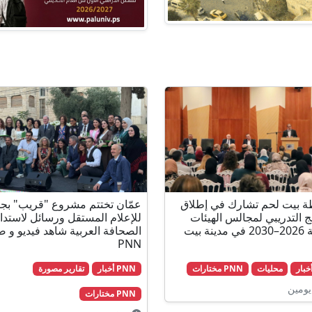
 بيت لحم تشارك في إطلاق
عمّان تختتم مشروع "قريب" بجو
مج التدريبي لمجالس الهيئات
للإعلام المستقل ورسائل لاستدا
المحلية 2026–2030 في مدينة بيت
الصحافة العربية شاهد فيديو و ص
PNN
محليات
PNN مختارات
PNN أخبار
تقارير مصورة
يومين
PNN مختارات