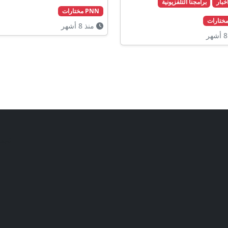
برامجنا التلفزيونية
PNN مختارات
منذ 8 أشهر
تابع