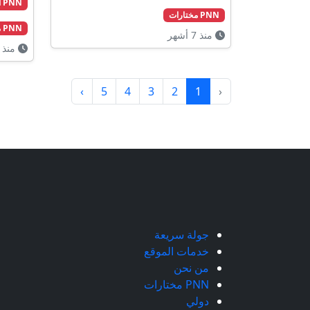
PNN أخبار
PNN مختارات
PNN مختارات
منذ 7 أشهر
منذ 8 أشهر
›
5
4
3
2
1
‹
جولة سريعة
خدمات الموقع
من نحن
PNN مختارات
دولي