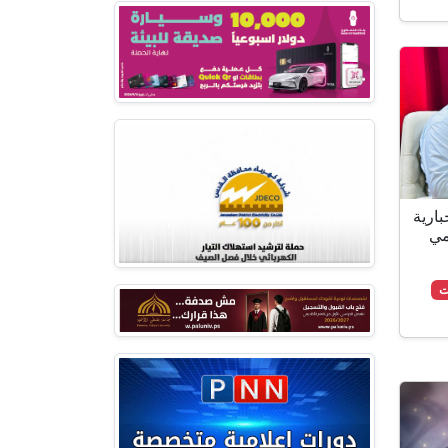
 وشبكة PNN الاخبارية
مي