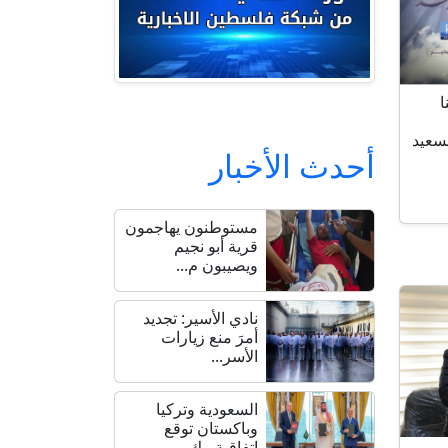
ا
لسعيد
أحدث الأخبار
مستوطنون يهاجمون
قرية أبو نجيم
ويصيبون م...
نادي الأسير: تجديد
أمرَ منع زيارات
الأسر...
السعودية وتركيا
وباكستان توقع
اتفاقية مك...