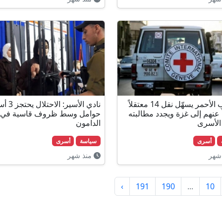
الصليب الأحمر يسهّل نقل 14 معتقلاً
نادي الأسير:
 عنهم إلى غزة ويجدد مطالبته
حوامل وسط ظروف قاسية في
 الأسرى
الدامون
أسرى
سياسة
أسرى
شهر
منذ شهر
›
191
190
...
10