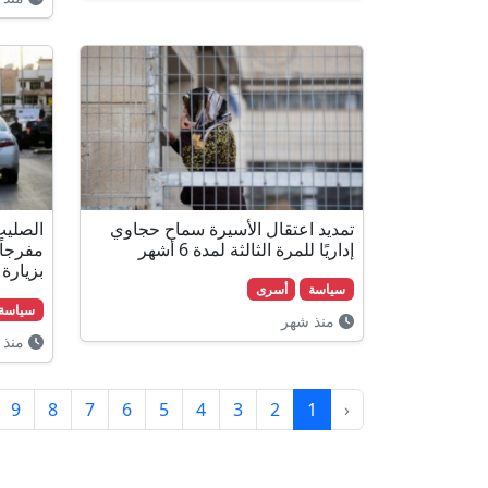
تمديد اعتقال الأسيرة سماح حجاوي
إداريًا للمرة الثالثة لمدة 6 أشهر
مفرجاً
بزيارة
سياسة
أسرى
سياسة
منذ شهر
منذ 
9
8
7
6
5
4
3
2
1
‹