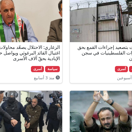
ت بتصعيد إجراءات القمع بحق
الزغاري: الاحتلال يصعّد محاولات
ات الفلسطينيات في سجن
اغتيال القائد البرغوثي ويواصل ح
ن
الإبادية بحقّ آلاف الأسرى
أسرى
سياسة
أسرى
أسبوعين
منذ 3 أسابيع