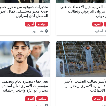
 العربية تدين الاعتداءات على
تحذيرات حقوقية من تدهور خطي
 مروان البرغوثي وتطالب
صحة مدير مستشفى كمال عدوا
 دولي
المعتقل لدى إسرائيل
أسرى
سياسة
أسرى
منذ شهر
لأسير يطالب الصليب الأحمر
بعد إخفاء مصيره لعام ونصف..
اف زيارة الأسرى ويحذر من
مؤسسات الأسرى تعلن استشهاد
الانتهاكات
مجدي أبو عرّة واحتجاز جثمانه
أسرى
سياسة
أسرى
شهر
منذ شهر