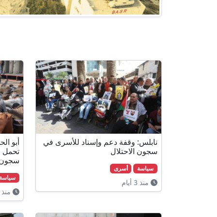
نابلس: وقفة دعم وإسناد للأسرى في
أبو ال
سجون الاحتلال
تحمل م
سجون ا
سياسة
أسرى
سياسة
منذ 3 أيام
منذ 4 أيام