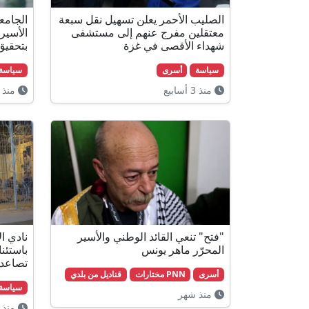
الصليب الأحمر يعلن تسهيل نقل سبعة
الجامعة
معتقلين مفرج عنهم إلى مستشفى
الأسير
شهداء الأقصى في غزة
بتحقيق
سياسة
أسرى
سياسة
منذ 3 أسابيع
منذ 3 أسابيع
"فتح" تنعي القائد الوطني والأسير
نادي ا
المحرّر ماهر يونس
باستئن
تصاعد 
أسرى
PNN مختارات
قناديل من بلدي
سياسة
منذ شهر
منذ 