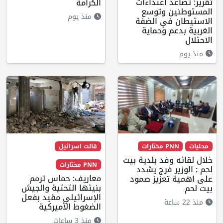
تقرير: تصاعد اعتداءات
الكرامة
المستوطنين وتوسع
منذ يوم
الاستيطان في الضفة
الغربية بدعم وحماية
الاحتلال
منذ يوم
محليات
PNN مختارات
قالت اسرائيل
خلال لقائه وفد بلدية بيت
PNN مختارات
لحم : الوزير فرج يشدد
معاريف: حماس ترمم
على اهمية تعزيز صمود
بنيتها التحتية والجيش
بيت لحم
الإسرائيلي مقيد بفعل
منذ 22 ساعة
الضغوط الأميركية
منذ 3 ساعات