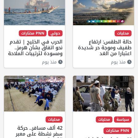
محليات
دولي
PNN مختارات
حالة الطقس: ارتفاع
الحرب في الخليج | تقدم
طفيف وموجة حر شديدة
نحو اتفاق بشأن هرمز..
اعتبارا من الغد
ومسودة لترتيبات الملاحة
منذ يوم
منذ يوم
سياسة
محليات
محليات
42 ألف مسافر.. حركة
PNN مختارات
سفر نشطة على معبر