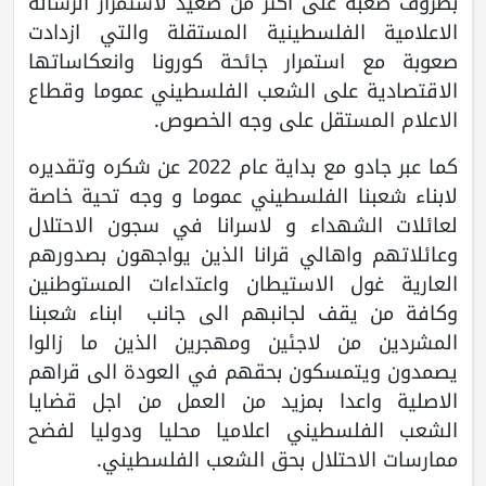
بظروف صعبة على اكثر من صعيد لاستمرار الرسالة
الاعلامية الفلسطينية المستقلة والتي ازدادت
صعوبة مع استمرار جائحة كورونا وانعكاساتها
الاقتصادية على الشعب الفلسطيني عموما وقطاع
الاعلام المستقل على وجه الخصوص.
كما عبر جادو مع بداية عام 2022 عن شكره وتقديره
لابناء شعبنا الفلسطيني عموما و وجه تحية خاصة
لعائلات الشهداء و لاسرانا في سجون الاحتلال
وعائلاتهم واهالي قرانا الذين يواجهون بصدورهم
العارية غول الاستيطان واعتداءات المستوطنين
وكافة من يقف لجانبهم الى جانب ابناء شعبنا
المشردين من لاجئين ومهجرين الذين ما زالوا
يصمدون ويتمسكون بحقهم في العودة الى قراهم
الاصلية واعدا بمزيد من العمل من اجل قضايا
الشعب الفلسطيني اعلاميا محليا ودوليا لفضح
ممارسات الاحتلال بحق الشعب الفلسطيني.