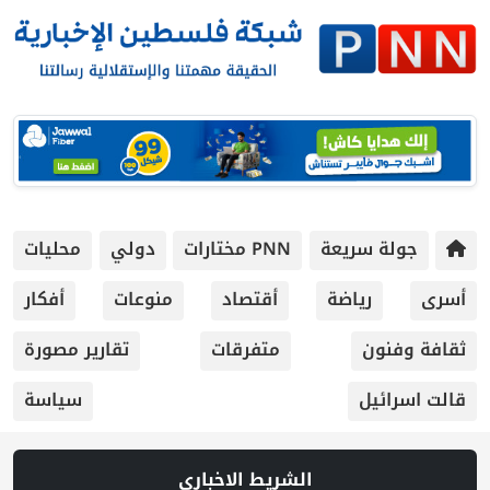
جولة سريعة
PNN مختارات
دولي
محليات
أسرى
رياضة
أقتصاد
منوعات
أفكار
ثقافة وفنون
متفرقات
تقارير مصورة
قالت اسرائيل
سياسة
الشريط الاخباري