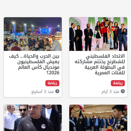
فلسطيني
بين الحرب والحياة... كيف
تتم مشاركته
يعيش الفلسطينيون
 العربية
مونديال كأس العالم
رية
2026؟
رياضة
منذ 3 أسابيع