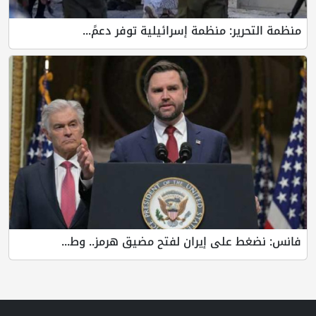
ير: منظمة إسرائيلية توفر دعمً...
 على إيران لفتح مضيق هرمز.. وط...