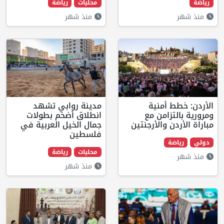
محليات
رياضة
منذ شهر
ط أمنية
مدينة روابي تشهد
تزامن مع
انطلاق أضخم بطولات
ن والأرجنتين
جمال الخيل العربية في
فلسطين
ضة
محليات
رياضة
منذ شهر