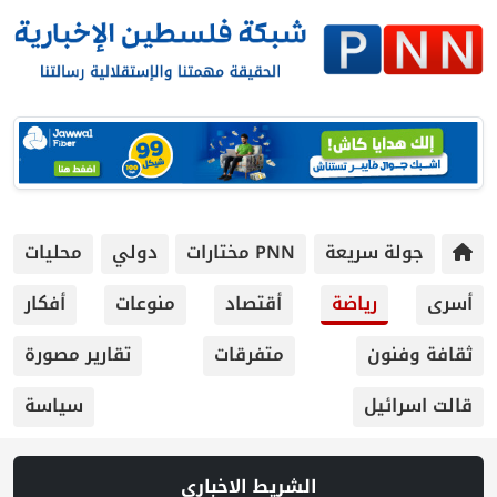
 سريعة
PNN مختارات
دولي
محليات
رياضة
أقتصاد
منوعات
أفكار
ون
متفرقات
تقارير مصورة
يل
سياسة
الشريط الاخباري