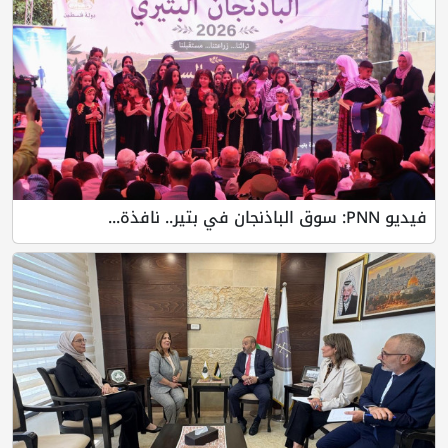
فيديو PNN: سوق الباذنجان في بتير.. نافذة...