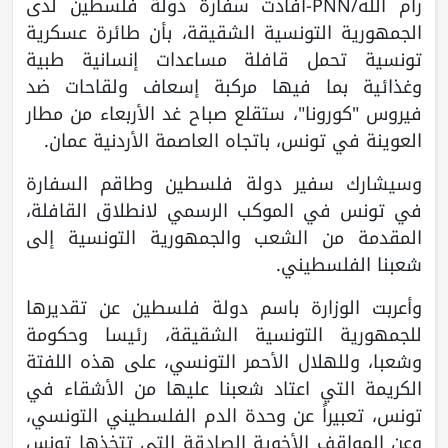
رام الله/PNN-أفادت سفارة دولة فلسطين لدى
الجمهورية التونسية الشقيقة، بأن طائرة عسكرية
تونسية تحمل قافلة مساعدات إنسانية طبية
وغذائية بما فيها مركبة إسعاف ولقاحات ضد
فيروس "كورونا"، ستقلع صباح غد الأربعاء من مطار
العوينة في تونس، باتجاه العاصمة الأردنية عمان.
وسيشارك سفير دولة فلسطين وطاقم السفارة
في تونس في الموكب الرسمي لانطلاق القافلة،
المقدمة من الشعب والجمهورية التونسية إلى
شعبنا الفلسطيني.
وأعربت الوزارة باسم دولة فلسطين عن تقديرها
للجمهورية التونسية الشقيقة، رئيسا وحكومة
وشعبا، وللهلال الأحمر التونسي، على هذه اللفتة
الكريمة التي اعتاد شعبنا عليها من الأشقاء في
تونس، تعبيراً عن وحدة الدم الفلسطيني التونسي،
وعن المواقف الأخوية الصادقة التي تتخذها تونس