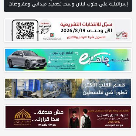
عن مفقودين | 8 دول عربية وإسلامية تدين انتهاكات إسرائيل في غزة وتحذر من نسف المسار السياسي | "هيومن رايتس ووتش" تتهم "إسرائيل" بجرائم حرب بعد اغتيال الصحفية آمال خليل في جنوب لبنان | طهران: مضيق هرمز سيظل مغلقا حتى تنتهي التهديدات ضد إيران | بدعم من الحكومة الكندية لجنة الانتخابات وبرنامج الأمم المتحدة الإنمائي يوقعان اتفاقية لتعزيز جاهزية الانتخابات التشريعية | نتنياهو يوافق على إدخال 50 ألف عامل أجنبي بدلا من الع