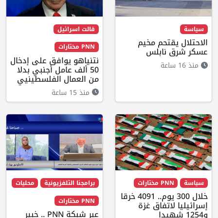
سياسة
قالت اسرائيل
الاحتلال يقتحم مخيم
PNN مختارات
عسكر شرق نابلس
نتنياهو يوافق على إدخال
منذ 16 ساعة
50 ألف عامل أجنبي بدلا
من العمال الفلسطينيي
منذ 15 ساعة
سياسة
PNN مختارات
برامجنا التلفزيونية
محليات
خلال 300 يوم.. 4091 خرقا
PNN مختارات
إسرائيليا لاتفاق غزة
عبر شبكة PNN .. خبير
و1254 شهيدا