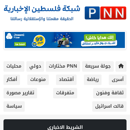
جولة سريعة
PNN مختارات
دولي
محليات
أسرى
رياضة
أقتصاد
منوعات
أفكار
ثقافة وفنون
متفرقات
تقارير مصورة
قالت اسرائيل
سياسة
الشريط الاخباري