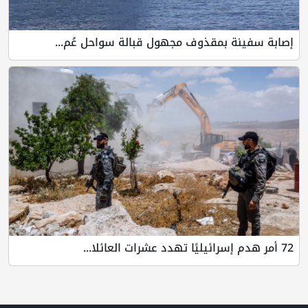
إصابة سفينة بمقذوف مجهول قبالة سواحل عُم...
72 أمر هدم إسرائيليًا تهدد عشرات العائلا...