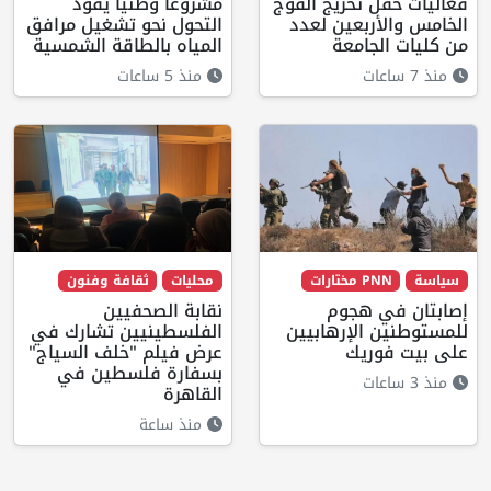
فعاليات حفل تخريج الفوج
مشروعا وطنيا يقود
الخامس والأربعين لعدد
التحول نحو تشغيل مرافق
من كليات الجامعة
المياه بالطاقة الشمسية
منذ 7 ساعات
منذ 5 ساعات
سياسة
PNN مختارات
محليات
ثقافة وفنون
إصابتان في هجوم
نقابة الصحفيين
للمستوطنين الإرهابيين
الفلسطينيين تشارك في
على بيت فوريك
عرض فيلم "خلف السياج"
بسفارة فلسطين في
منذ 3 ساعات
القاهرة
منذ ساعة