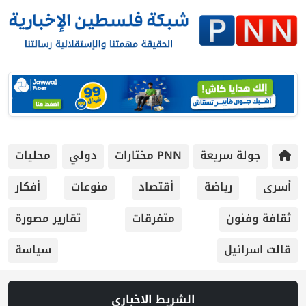
جولة سريعة
PNN مختارات
دولي
محليات
أسرى
رياضة
أقتصاد
منوعات
أفكار
ثقافة وفنون
متفرقات
تقارير مصورة
قالت اسرائيل
سياسة
الشريط الاخباري