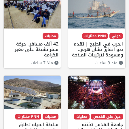
دولي
PNN مختارات
محليات
الحرب في الخليج | تقدم
42 ألف مسافر.. حركة
نحو اتفاق بشأن هرمز..
سفر نشطة على معبر
ومسودة لترتيبات الملاحة
الكرامة
منذ 9 ساعات
منذ 7 ساعات
عينٌ على القدس
محليات
محليات
PNN مختارات
جامعة القدس تختتم
سلطة المياه تطلق