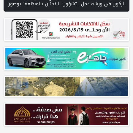
يق على متنها | 72 أمر هدم إسرائيليًا تهدد عشرات العائلات والمدرسة الوحيدة في الولجة | نقابة الصحفيين الفلسطينيين تشارك في عرض فيلم "خلف السياج" بسفارة فلسطين في القاهرة | مستعمر يطلق مواشيه في أراضي الطيبة شرق رام الله ويتسبب بأضرار زراعية | حماس: مستعدون للانتقال إلى المر