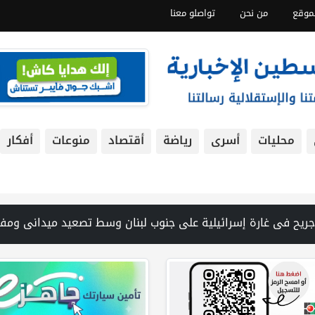
موقع
من نحن
تواصلو معنا
محليات
أسرى
رياضة
أقتصاد
منوعات
أفكار
فات 19 شهيداً في غزة من تحت أنقاض منزل لعائلة ويواصل البحث عن مفقودين | 8 دول عربية وإسلامية تدين انتهاكات إسرائيل في غزة وتحذر من نسف المسار السياسي | "هيومن رايتس ووتش" تتهم "إسرائيل" بجرائم حرب بعد اغتيال الصحفية آمال خليل في جنوب لبنان | طهران: مضيق هرمز سيظل مغلقا حتى تنتهي التهديدات ضد إيران | بدعم من الحكومة الكندية لجنة الانتخابات وبرنامج الأمم المتحدة الإنمائي يوقعان اتفاقية لتعزيز جاهزية الانتخابات التشريع