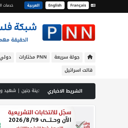
Français
English
العربية
خدمات ال
جولة سريعة
PNN مختارات
دولي
قالت اسرائيل
P: سوق الباذنجان في بتير.. نافذة اقتصادية ورسالة صمود على أرض والتمسك بالجذور | الخليلي تبحث مع النائب العام تعزيز الشراكة في منظومة الحماية ومناهضة العنف ضد المرأة | سلطة النقد: ارتفاع نسبة الشمول المالي في فلسطين إلى 73% منتصف عام 2026 | عبر شبكة PNN .. خبير تربوي يستعرض واقع التعليم بالمصادر المفتوحة وفرص نجاحه في فلسطين. | خلال 300 يوم.. 4091 خرقا إسرائيليا لاتفاق غزة و1254 شهيدا | الدفاع المدني ينتشل جثامين ور
الشريط الاخباري