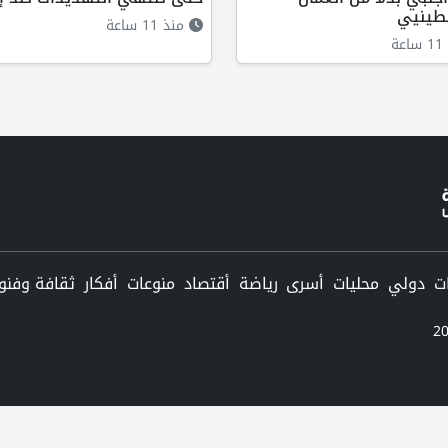
طينيي
منذ 11 ساعة
ة
دولي
محليات
أسرى
رياضة
أقتصاد
منوعات
أفكار
ثقافة وفنو