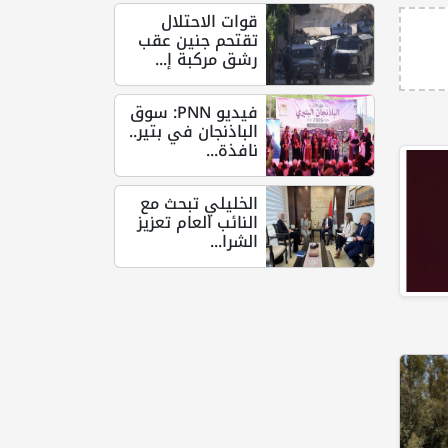
قوات الاحتلال
تقتحم جنين عقب
رشق مركبة إ...
فيديو PNN: سوق
الباذنجان في بتير..
نافذة...
الخليلي تبحث مع
النائب العام تعزيز
الشرا...