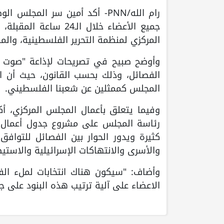
رام الله/PNN- أكد أمين سر ا
المركزي لمنظمة التحرير الفلسطينية، وال
وأوضح صبيح في تصريحات لإذاعة "صوت فل
الفصائل، وذلك بحسب القانون، حيث أن ا
المجلس كممثلين عن شعبنا الفلسطيني.
وفيما يتعلق بأعمال المجلس المركزي، أكد
رئاسة المجلس على مشروع جدول أعمال،
كثيرة ويدور الحوار بين الفصائل للتو
والأسرى والانتهاكات الإسرائيلية والاستيط
وأضاف: "سيكون هناك انتخابات لملء الف
الاعضاء على آلية ترتيب هذه البنود على ج