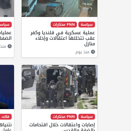
سياسة
PNN مختارات
سياس
عملية عسكرية في قلنديا وكفر
عمليا
عقب تتخللها اعتقالات وإخلاء
الضفة 
منازل
منذ 
منذ يوم
سياسة
PNN مختارات
قالت ا
إصابات واعتقالات خلال اقتحامات
بالضفة والقدس
عامل أ