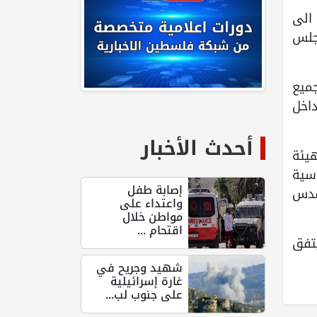
 الى
ماع المجلس
ميع
اخل
أحدث الأخبار
هيئة
سية
إصابة طفل
قدس
واعتداء على
مواطن خلال
اقتحام ...
تفق
شهيد وجريح في
غارة إسرائيلية
على جنوب لب...