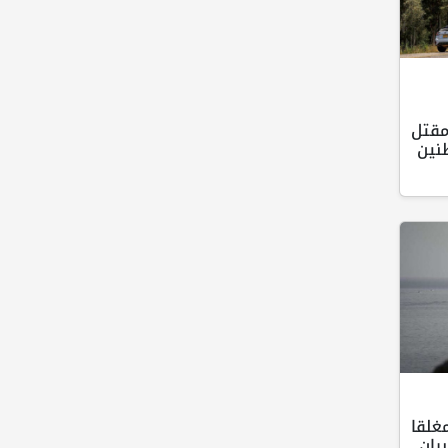
مقتل
نين
غلقا
ران