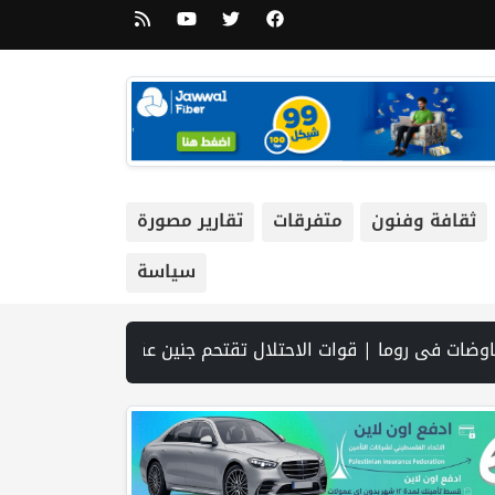
ثقافة وفنون
متفرقات
تقارير مصورة
سياسة
ية | نتنياهو يوافق على إدخال 50 ألف عامل أجنبي بدلا من العمال الفلسطينيي | الرئاسة تدين وتحذر الاحتلال من استمرار حربه الشاملة على الشعب الفلسطيني ومخاطر ذلك على المنطقة بأسرها | تقرير: النظام الصحي في الضفة على حافة الانهيار بفعل احتجاز أموال المقاصة | نادي الأسير: الاحتلال يعتقل ويحقق ميدانياً مع أكثر من (60) مواطناً من مخيم قلنديا | الاحتلال يقتحم مخيم عسكر شرق نابلس | غزة: قصف مدفعي ونسف منازل واستهداف خيام الن