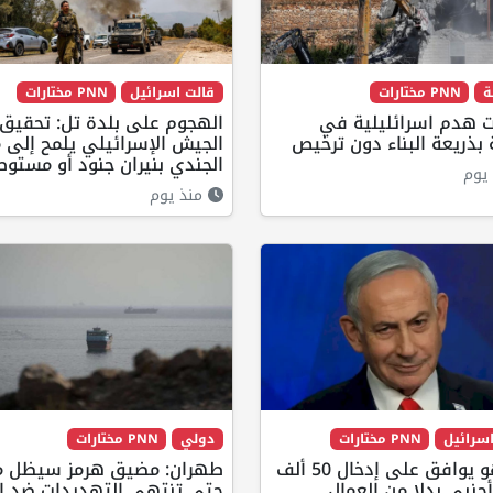
ة
PNN مختارات
قالت اسرائيل
PNN مختارات
ت هدم اسرائليلية في
الهجوم على بلدة تل: تحقيق
بذريعة البناء دون ترخيص
الجيش الإسرائيلي يلمح إلى 
الجندي بنيران جنود أو مستوط
يوم
منذ يوم
سرائيل
PNN مختارات
دولي
PNN مختارات
نتنياهو يوافق على إدخال 50 ألف
طهران: مضيق هرمز سيظل م
جنبي بدلا من العمال
حتى تنتهي التهديدات ضد إي