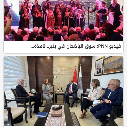
فيديو PNN: سوق الباذنجان في بتير.. نافذة...