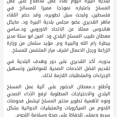
لبلدية البيرة اليوم لقاء عمل للاطلاع على عمل
المسلخ باعتباره نموذجا مميزا للمسالخ في
فلسطين، ولبحث سبل تطويره، وقد حضر اللقاء
ماهر القديري عضو مجلس بلدية البيرة ود. مايكل
هاندوس ممثلا عن الاتحاد الاوروبي ود.سامي
معطان طبيب المسلخ البلدي ود. امين ابو ستة مدير
بيطرة رام الله والبيرة وم. مؤيد سلمان من وزارة
الزراعة ورجل الاعمال اشرف مرار المتضمن للمسلخ.
بدوره، أكد القديري على دور وهدف البلدية في
تقديم افضل الخدمات الصحية للمواطنين وتسهيل
الإجراءات والمتطلبات اللازمة لذلك.
وأطلع د.معطان الحضور على آلية عمل المسلخ
البلدي والاحتياجات المطلوبة لرفع الأداء الصحي
ونوه لأهمية تطوير مختبر المسلخ ليشمل فحوصات
اللحوم من الميكروبات والمتبقيات الدوائية بشكل
سريع وعملي للحفاظ على صحة وسلامة اللحوم.