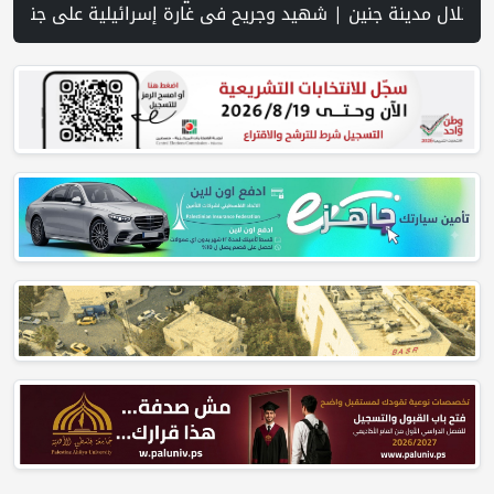
في فلسطين إلى 73% منتصف عام 2026 | عبر شبكة PNN .. خبير تربوي يستعرض واقع التعليم بالمصادر المفتوحة وفرص نجاحه في فلسطين. | خلال 300 يوم.. 4091 خرقا إسرائيليا لاتفاق غزة و1254 شهيدا | الدفاع المدني ينتشل جثامين ورفات 19 شهيداً في غزة من تحت أنقاض منزل لعائلة ويواصل البحث عن مفقودين | 8 دول عربية وإسلامية تدين انتهاكات إسرائيل في غزة وتحذر من نسف المسار السياسي | "هيومن رايتس ووتش" تتهم "إسرائيل" بجرائم حرب بعد اغتي