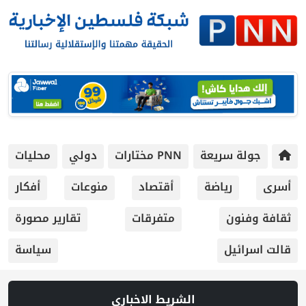
جولة سريعة
PNN مختارات
دولي
محليات
أسرى
رياضة
أقتصاد
منوعات
أفكار
ثقافة وفنون
متفرقات
تقارير مصورة
قالت اسرائيل
سياسة
الشريط الاخباري