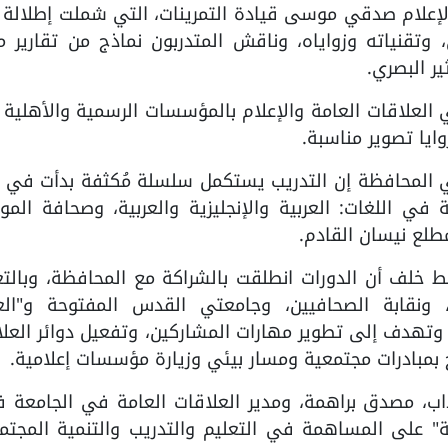
لإعلام صدقي موسى قيادة التمرينات، التي شملت إطلالة 
وتقنياته وزواياه، وناقش المتدربون نماذج من تقارير م
ر البصري.
العلاقات العامة والإعلام بالمؤسسات الرسمية والأهلية
ايا تصوير مناسبة.
 المحافظة إن التدريب يستكمل سلسلة مُكثفة بدأت في ت
في اللغات: العربية والإنجليزية والعربية، وصحافة الموب
طلع نيسان القادم.
ط خلف أن الدورات انطلقت بالشراكة مع المحافظة، وبالت
، ونقابة الصحافيين، وجامعتي القدس المفتوحة و"العر
ة، وتهدف إلى تطوير مهارات المشاركين، وتفعيل دوائر العل
مبادرات مجتمعية ومسار بيئي وزيارة مؤسسات إعلامية.
اب، مصدق براهمة، ومدير العلاقات العامة في الجامعة ف
ية" على المساهمة في التعليم والتدريب والتنمية المجتم