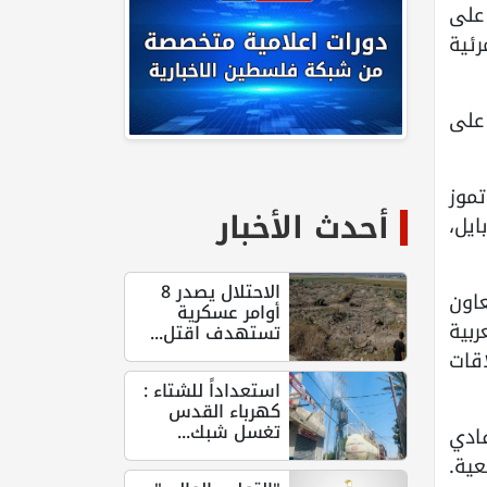
على
رئية
 على
موز
أحدث الأخبار
ايل،
الاحتلال يصدر 8
عاون
أوامر عسكرية
بية
تستهدف اقتل...
اقات
استعداداً للشتاء :
كهرباء القدس
تغسل شبك...
ادي
عية.