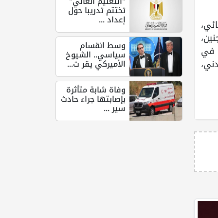
"التعليم العالي"
تختتم تدريبا حول
إعداد ...
ئي،
ين،
وسط انقسام
ت في
سياسي.. الشيوخ
دني،
الأميركي يقر ت...
وفاة شابة متأثرة
بإصابتها جراء حادث
سير ...