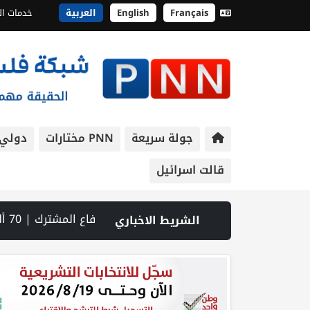
Français
English
العربية
خدمات ال
جولة سريعة
PNN مختارات
دولي
قالت اسرائيل
الحجارة | فيديو PNN: سوق الباذنجان في بتير.. نافذة اقتصادية ورسالة صمود على أرض والتمسك بالجذور | الخليلي تبحث مع النائب العام تعزيز الشراكة في منظومة الحماية ومناهضة العنف ضد المرأة | سلطة النقد: ارتفاع نسبة الشمول المالي في فلسطين إلى 73% منتصف عام 2026 | عبر شبكة PNN .. خبير تربوي يستعرض واقع التعليم بالمصادر المفتوحة وفرص نجاحه في فلسطين. | خلال 300 يوم.. 4091 خرقا إسرائيليا لاتفاق غزة و1254 شهيدا | الدفاع المدني ينتشل جثامين ورفات 19 شهيداً في غزة من تحت أنقاض منزل لعائلة ويواصل البحث عن مفقودين | 8 دول عربية وإسلامية تدين انتهاكات إسرائيل في غزة وتحذر من نسف المسار السياسي | "هيومن رايتس ووتش" تتهم "إسرائيل" بجرائم حرب بعد اغتيال الصحفية آمال خليل في جنوب لبنان | طهران: مضيق هرمز سيظل مغلقا حتى تنتهي التهديدات ضد إيران | بدعم من الحكومة الكندية لجنة الانتخابات وبرنامج الأمم المتحدة الإنمائي يوقعان اتفاقية لتعزيز جاهزية الانتخابات التشريعية | نتنياهو يوافق على إدخال 50 ألف عامل أجنبي بدلا من العمال الفلسطينيي | الرئاسة تدين وتحذر الاحتلال من استمرار حربه الشاملة على الشعب الفلسطيني ومخاطر ذلك على المنطقة بأسرها | تقرير: النظام الصحي في الضفة على حافة الانهيار بفعل احتجاز أموال المقاصة | نادي الأسير: الاحتلال يعتقل ويحقق ميدانياً مع أكثر من (60) مواطناً من مخيم قلنديا
الشريط الاخباري