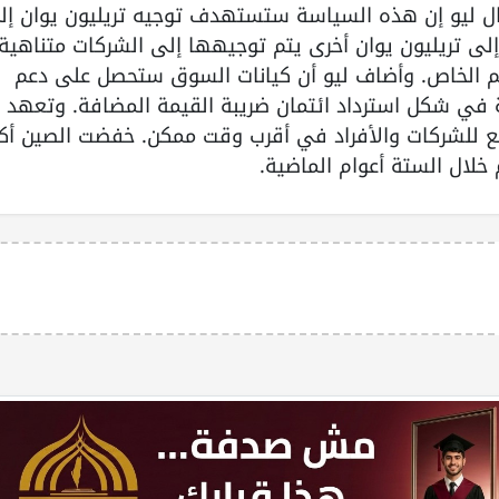
ليار دولار أمريكي) في عام 2022. قال ليو إن هذه السياسة ستستهدف توجيه تريليون يوان إ
إلى تريليون يوان أخرى يتم توجيهها إلى الشركات متناهية
بهم الخاص. وأضاف ليو أن كيانات السوق ستحصل على دعم
النقدية في شكل استرداد ائتمان ضريبة القيمة المضافة. وتعهد
افع للشركات والأفراد في أقرب وقت ممكن. خفضت الصين أكث