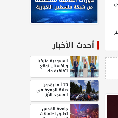
لى
ر
أحدث الأخبار
السعودية وتركيا
وباكستان توقع
اتفاقية مك...
70 ألفا يؤدون
صلاة الجمعة في
المسجد الأق...
جامعة القدس
تطلق احتفالات