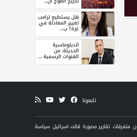
تخريج الفوج ال...
هل يستطيع ترامب
تغيير المعادلة في
غزة؟ ب...
الدبلوماسية
الحديثة: من
القنوات الرسمية ...
تابعونا
ن
متفرقات
تقارير مصورة
قالت اسرائيل
سياسة