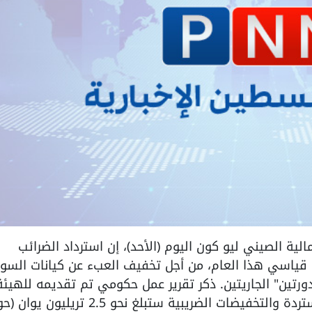
قال وزير المالية الصيني ليو كون اليوم (الأحد)، إن استرداد الضرائب
اسي هذا العام، من أجل تخفيف العبء عن كيانات السو
رتين" الجاريتين. ذكر تقرير عمل حكومي تم تقديمه للهيئة
التشريعية الوطنية أن إجمالي المبالغ المستردة والتخفيضات الضريبية ستبلغ نحو 2.5