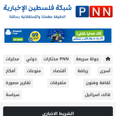
جولة سريعة
PNN مختارات
دولي
محليات
أسرى
رياضة
أقتصاد
منوعات
أفكار
ثقافة وفنون
متفرقات
تقارير مصورة
قالت اسرائيل
سياسة
الشريط الاخباري