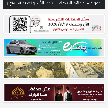
| شهيد وجريح في غارة إسرائيلية على جنوب لبنان وسط تصعيد ميداني ومفاوضات في روما | قوات الاحتلال تقتحم جنين عقب رشق مركبة إسرائيلية بالحجارة | فيديو PNN: سوق الباذنجان في بتير.. نافذة اقتصادية ورسالة صمود على أرض والتمسك بالجذور | الخليلي تبحث مع النائب العام تعزيز الشراكة في منظومة الحماية ومناهضة العنف ضد المرأة | سلطة النقد: ارتفاع نسبة الشمول المالي في فلسطين إلى 73% منتصف عام 2026 | عبر شبكة PNN .. خبير تربوي يستعرض واق