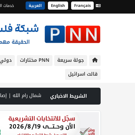
Français
English
العربية
خدمات ال
جولة سريعة
PNN مختارات
دولي
قالت اسرائيل
ا غرب وشمال رام الله | إصابة جندي إسرائيلي في جنوب لبنان.. والقصف يتواصل رغم المفاوضات | إصابات بالاختناق خلال اقتحام الاحتلال قر
الشريط الاخباري