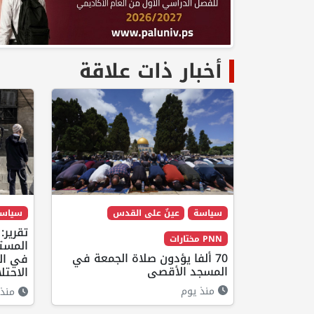
أخبار ذات علاقة
سياسة
عينٌ على القدس
سياس
تقرير:
PNN مختارات
المست
70 ألفا يؤدون صلاة الجمعة في
في الض
المسجد الأقصى
الاحتل
منذ يوم
منذ 9 ساعا