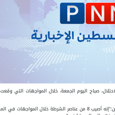
اصر شرطة الاحتلال، صباح اليوم الجمعة، خلال المواجهات التي وقع
وقال مراسل القناة 14 العبرية هاليل روزين:"إنه أصيب 8 من عناصر الشرطة خلال المواجهات ف