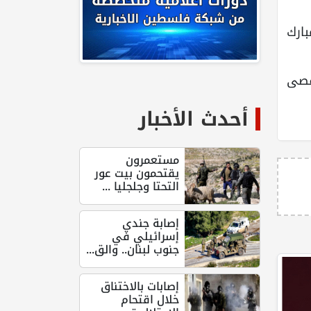
ارك
أقصى
أحدث الأخبار
مستعمرون
يقتحمون بيت عور
التحتا وجلجليا ...
إصابة جندي
إسرائيلي في
جنوب لبنان.. والق...
إصابات بالاختناق
خلال اقتحام