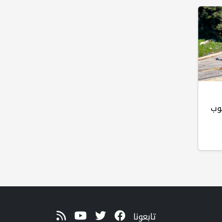
وب
تابعونا