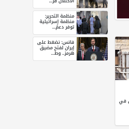
الاحتلال قر...
منظمة التحرير:
منظمة إسرائيلية
توفر دعمً...
فانس: نضغط على
إيران لفتح مضيق
هرمز.. وط...
ن في