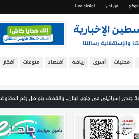
موقع
من نحن
تواصلو معنا
محليات
أسرى
رياضة
أقتصاد
منوعات
أفكار
ية المغير شمال شرق رام الله | منظمة التحرير: منظمة إسرائيلية توفر دعمًا للمستوطنين المتهمين بجرائم ضد الفلسطينيين | فانس: نضغط ع