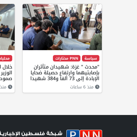
سياسة
PNN مختارات
محليا
"محدث " غزة: شهيدان متأثران
خلال ل
بإصابتيهما وارتفاع حصيلة ضحايا
الوزير
الإبادة إلى 73 ألفا و384 شهيدا
صمود 
منذ 6 ساعات
منذ 4 ساعا