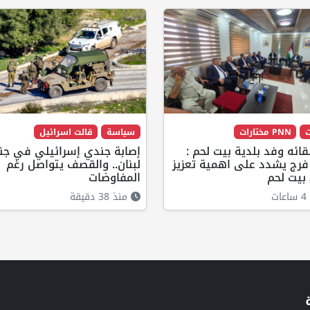
ت
PNN مختارات
سياسة
قالت اسرائيل
قائه وفد بلدية بيت لحم :
إصابة جندي إسرائيلي في جن
 فرج يشدد على اهمية تعزيز
لبنان.. والقصف يتواصل رغم
بيت لحم
المفاوضات
ت
منذ 38 دقيقة