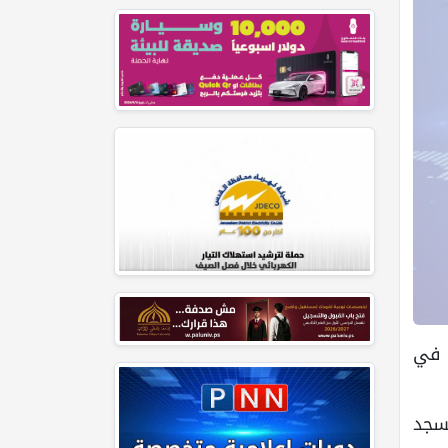
ت في
ي المسجد