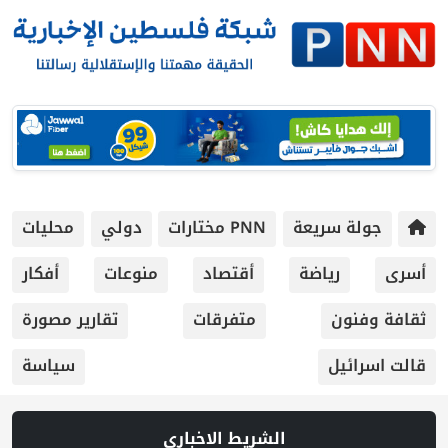
جولة سريعة
PNN مختارات
دولي
محليات
أسرى
رياضة
أقتصاد
منوعات
أفكار
ثقافة وفنون
متفرقات
تقارير مصورة
قالت اسرائيل
سياسة
الشريط الاخباري