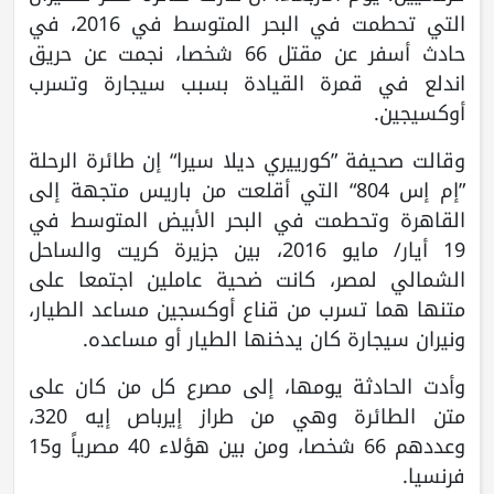
التي تحطمت في البحر المتوسط في 2016، في
حادث أسفر عن مقتل 66 شخصا، نجمت عن حريق
اندلع في قمرة القيادة بسبب سيجارة وتسرب
أوكسيجين.
وقالت صحيفة ”كورييري ديلا سيرا“ إن طائرة الرحلة
”إم إس 804“ التي أقلعت من باريس متجهة إلى
القاهرة وتحطمت في البحر الأبيض المتوسط في
19 أيار/ مايو 2016، بين جزيرة كريت والساحل
الشمالي لمصر، كانت ضحية عاملين اجتمعا على
متنها هما تسرب من قناع أوكسجين مساعد الطيار،
ونيران سيجارة كان يدخنها الطيار أو مساعده.
وأدت الحادثة يومها، إلى مصرع كل من كان على
متن الطائرة وهي من طراز إيرباص إيه 320،
وعددهم 66 شخصا، ومن بين هؤلاء 40 مصرياً و15
فرنسيا.