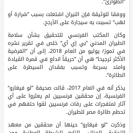
”الطوارئ“.
ووفقا للوثيقة فإن النيران اشتعلت بسبب ”شرارة أو
لهب“ تسببت به سيجارة على الأرجح.
وكان المكتب الفرنسي للتحقيق بشأن سلامة
الطيران المدني ”بي إي آي“ خلص في تقرير نشره
في تموز/ يوليو من العام 2018، إلى أن ”الفرضية
الأكثر ترجيحا“ هي أن ”حريقاً اندلع في قمرة القيادة
وامتد بسرعة وتسبب بفقدان السيطرة على
الطائرة“.
يذكر أنه في العام 2017، قالت صحيفة ”لو فيغارو“
الفرنسية، إن محققين فرنسيين لم يعثروا على أي
آثار لمتفجرات على رفات فرنسيين لقوا حتفهم في
تحطم طائرة مصر للطيران.
وذكرت ”لو فيغارو“ حينها أن محققين من معهد
التحقيق الجنائي التابع للشرطة الوطنية ممن