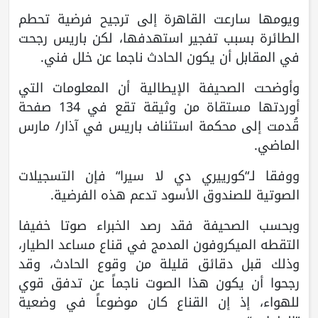
ويومها سارعت القاهرة إلى ترجيح فرضية تحطم
الطائرة بسبب تفجير استهدفها، لكن باريس رجحت
في المقابل أن يكون الحادث ناجما عن خلل فني.
وأوضحت الصحيفة الإيطالية أن المعلومات التي
أوردتها مستقاة من وثيقة تقع في 134 صفحة
قُدمت إلى محكمة استئناف باريس في آذار/ مارس
الماضي.
ووفقا لـ“كورييري دي لا سيرا“ فإن التسجيلات
الصوتية للصندوق الأسود تدعم هذه الفرضية.
وبحسب الصحيفة فقد رصد الخبراء صوتا خفيفا
التقطه الميكروفون المدمج في قناع مساعد الطيار،
وذلك قبل دقائق قليلة من وقوع الحادث، وقد
رجحوا أن يكون هذا الصوت ناجماً عن تدفق قوي
للهواء، إذ إن القناع كان موضوعاً في وضعية