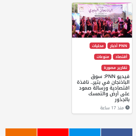
PNN أخبار
محليات
أقتصاد
منوعات
تقارير مصورة
فيديو PNN: سوق
الباذنجان في بتير.. نافذة
اقتصادية ورسالة صمود
على أرض والتمسك
بالجذور
منذ 17 ساعة