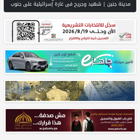
2 | عبر شبكة PNN .. خبير تربوي يستعرض واقع التعليم بالمصادر المفتوحة وفرص نجاحه في فلسطين. | خلال 300 يوم.. 4091 خرقا إسرائيليا لاتفاق غزة و1254 شهيدا | الدفاع المدني ينتشل جثامين ورفات 19 شهيداً في غزة من تحت أنقاض منزل لعائلة ويواصل البحث عن مفقودين | 8 دول عربية وإسلامية تدين انتهاكات إسرائيل في غزة وتحذر من نسف المسار السياسي | "هيومن رايتس ووتش" تتهم "إسرائيل" بجرائم حرب بعد اغتيال الصحفية آمال خليل في جنوب لب