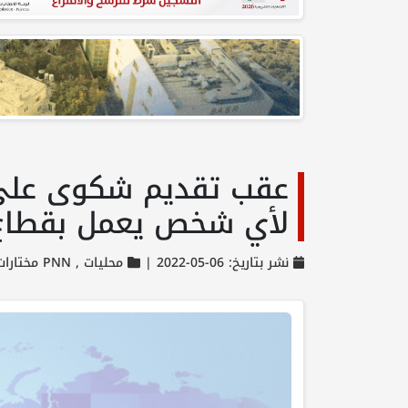
عقب تقديم شكوى على س
لأي شخص يعمل بقطاع ا
نشر بتاريخ: 06-05-2022 |
محليات ,
PNN مختارات