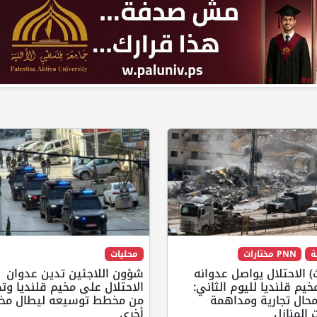
ة
PNN مختارات
محليات
 الاحتلال يواصل عدوانه
شؤون اللاجئين تدين عدوان
يم قلنديا لليوم الثاني:
الاحتلال على مخيم قلنديا وتح
حال تجارية ومداهمة
من مخطط توسيعه ليطال مخ
المنازل
أخرى