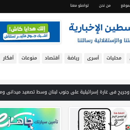
موقع
من نحن
تواصلو معنا
محليات
أسرى
رياضة
أقتصاد
منوعات
أفكار
ين ورفات 19 شهيداً في غزة من تحت أنقاض منزل لعائلة ويواصل البحث عن مفقودين | 8 دول عربية وإسلامية تدين انتهاكات إسرائيل في غزة وتحذر من نسف المسار السياسي | "هيومن رايتس ووتش" تتهم "إسرائيل" بجرائم حرب بعد اغتيال الصحفية آمال خليل في جنوب لبنان | طهران: مضيق هرمز سيظل مغلقا حتى تنتهي التهديدات ضد إيران | بدعم من الحكومة الكندية لجنة الانتخابات وبرنامج الأمم المتحدة الإنمائي يوقعان اتفاقية لتعزيز جاهزية الانتخابات ا