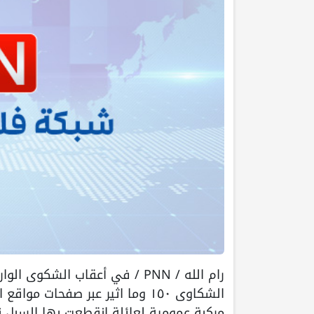
رام الله / PNN / في أعقاب الشك
الشكاوى ١٥٠ وما اثير عبر صفحات
مركبة عمومية لعائلة إنقطعت بها السبل ن