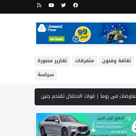
ثقافة وفنون
متفرقات
تقارير مصورة
سياسة
لتشريعية | نتنياهو يوافق على إدخال 50 ألف عامل أجنبي بدلا من العمال الفلسطينيي | الرئاسة تدين وتحذر الاحتلال من استمرار حربه الشاملة على الشعب الفلسطيني ومخاطر ذلك على المنطقة بأسرها | تقرير: النظام الصحي في الضفة على حافة الانهيار بفعل احتجاز أموال المقاصة | نادي الأسير: الاحتلال يعتقل ويحقق ميدانياً مع أكثر من (60) مواطناً من مخيم قلنديا | الاحتلال يقتحم مخيم عسكر شرق نابلس | غزة: قصف مدفعي ونسف منازل واستهداف خي