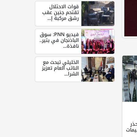
قوات الاحتلال
تقتحم جنين عقب
رشق مركبة إ...
فيديو PNN: سوق
الباذنجان في بتير..
نافذة...
الخليلي تبحث مع
النائب العام تعزيز
الشرا...
ذر
يمات