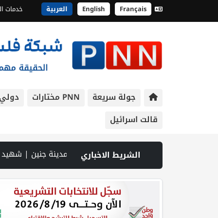
Français
English
العربية
خدمات ال
جولة سريعة
PNN مختارات
دولي
قالت اسرائيل
يو PNN: سوق الباذنجان في بتير.. نافذة اقتصادية ورسالة صمود على أرض والتمسك بالجذور | الخليلي تبحث مع النائب العام تعزيز الشراكة في منظومة الحماية ومناهضة العنف ضد المرأة | سلطة النقد: ارتفاع نسبة الشمول المالي في فلسطين إلى 73% منتصف عام 2026 | عبر شبكة PNN .. خبير تربوي يستعرض واقع التعليم بالمصادر المفتوحة وفرص نجاحه في فلسطين. | خلال 300 يوم.. 4091 خرقا إسرائيليا لاتفاق غزة و1254 شهيدا | الدفاع المدني ينتشل جثام
الشريط الاخباري