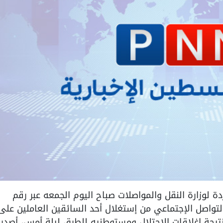
وى الواردة لوزارة النقل والمواصلات صباح اليوم الجمعه عبر رقم
 مواقع التواصل الإجتماعي من إستغلال أحد السائقين العاملين على
تيجة إغلاقات الإحتلال ومستوطنيه للطرق ليلة أمس، أصدر 