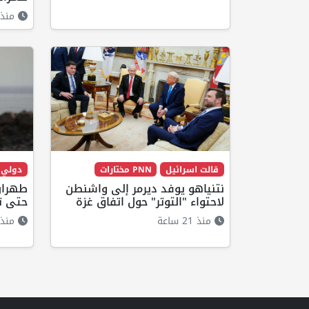
منذ 22 ساع
قالت اسرائيل
PNN مختارات
دولي
نتنياهو يوفد ديرمر إلى واشنطن
طهران
لاحتواء "التوتر" حول اتفاق غزة
حتى ت
منذ 21 ساعة
منذ 18 ساع