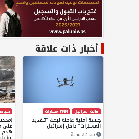
أخبار ذات علاقة
قالت اسرائيل
PNN مختارات
سياس
جلسة أمنية عاجلة لبحث "تهديد
(محدث)
المسيّرات" داخل إسرائيل
على مخ
هدم م
منذ 22 ساعة
عشرات 