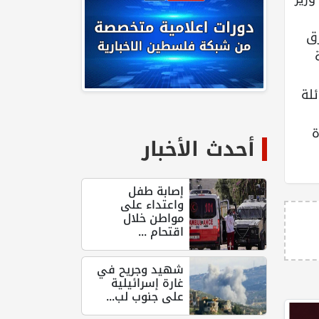
رق
ئلة
ة
أحدث الأخبار
إصابة طفل
واعتداء على
مواطن خلال
اقتحام ...
شهيد وجريح في
غارة إسرائيلية
على جنوب لب...