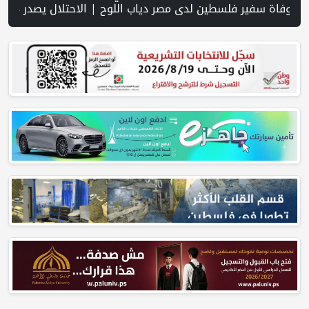
إرهاب المستوطنين وتواطؤ جيش الاحتلال في الضفة | قصف وإطلاق نار إسرائيلي متواصل يستهدف النازحين في غزة | الجيش الإسرائيلي: أنهينا 80% من "مشروع الشرق" على الحدود مع سوريا | الاحتلال يقتحم عدة قرى في نابلس ويداهم منازل ويستجوب مواطنين | اسعار صرف العملات | حملة في الولايات المتحدة تدعو الأطباء لمقاطعة الجمعية الطبية الأمريكية احتجاجاً على موقفها من غزة | مفاوضات هرمز تتقدم وسط مؤشرات على تهدئة | إسرائيل: مشروع إماراتي لإقامة مجمّع خيام في غزة تحت إشراف الجيش