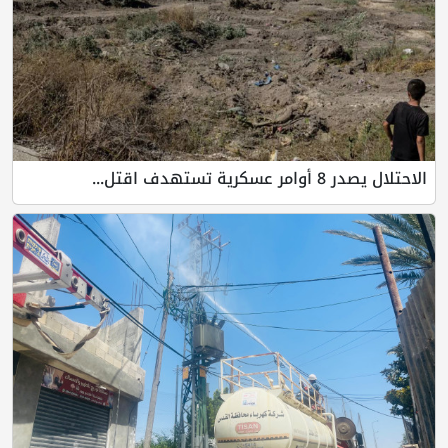
الاحتلال يصدر 8 أوامر عسكرية تستهدف اقتل...