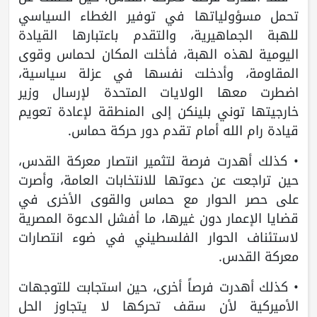
تحمل مسؤولياتها في توفير الغطاء السياسي
للهبة الجماهيرية، والتقدم باعتبارها القيادة
اليومية لهذه الهبة، فأخلت المكان لحماس وقوى
المقاومة، وأدخلت نفسها في عزلة سياسية،
اضطرت معها الولايات المتحدة لإرسال وزير
خارجيتها توني بلينكن إلى المنطقة لإعادة تعويم
قيادة رام الله أمام تقدم دور حركة حماس.
• كذلك أهدرت فرصة لتثمير انتصار معركة القدس،
حين تراجعت عن دعوتها للانتخابات العامة، وأصرت
على حصر الحوار مع حماس والقوى الأخرى في
قضايا الإعمار دون غيرها، ما أفشل الدعوة المصرية
لاستئناف الحوار الفلسطيني في ضوء انتصارات
معركة القدس.
• كذلك أهدرت فرصاً أخرى، حين استجابت للتوجهات
الأميركية لأن سقف تحركها لا يتجاوز الحل