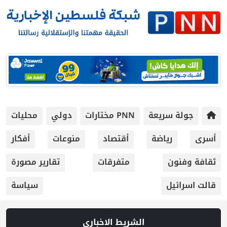
جولة سريعة
PNN مختارات
دولي
محليات
أسرى
رياضة
أقتصاد
منوعات
أفكار
ثقافة وفنون
متفرقات
تقارير مصورة
قالت اسرائيل
سياسة
الشريط الاخباري