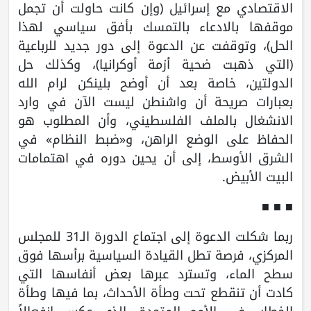
الاقتصادي مع إسرائيل (وإن كانت حاولت أن تجمل
موقفها بالادعاء بالتمسك بأفق سياسي لهذا
الحل)، وتوقفت عن الدعوة إلى دور جديد للرباعية
(التي ذهبت ضحية أزمة أوكرانيا)، وكذلك حل
الدولتين، خاصة بعد أن أوضح بلينكن لرام الله
بعبارات صريحة أن واشنطن ليست الآن في وارد
الانشغال بالملف الفلسطيني، وأن المطلوب هو
الحفاظ على الوضع الراهن، و«ضبط النظام» في
الشرق الأوسط، إلى أن يحين دوره في اهتمامات
البيت الأبيض.
■ ■ ■
ربما شكلت الدعوة إلى اجتماع الدورة الـ31 للمجلس
المركزي، فرصة تطل القيادة السياسية برأسها فوق
سطح الماء، وتسترد عبرها بعض أنفاسها التي
كادت أن تنقطع تحت وطأة الأحداث، بما فيها وطأة