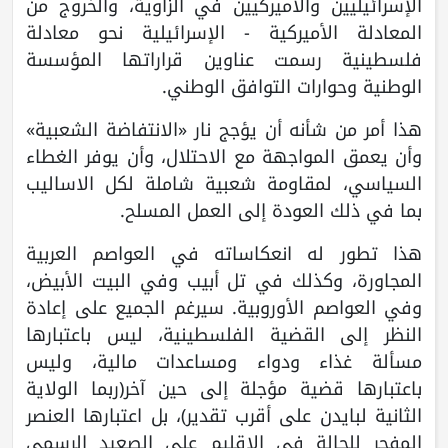
الإسرائيليين والأميركيين في الزاوية، والخروج من
المعادلة الأميركية - الإسرائيلية نحو معادلة
فلسطينية رسمت عناوين قراراتها المؤسسة
الوطنية وحوارات التوافق الوطني.
هذا أمر من شأنه أن يؤجج نار «الانتفاضة الشعبية»
وأن يعمق المواجهة مع الاحتلال، وأن يوفر الغطاء
السياسي، لمقاومة شعبية شاملة لكل الاساليب
بما في ذلك العودة إلى العمل المسلح.
هذا تطور له انعكاساته في العواصم العربية
المجاورة، وكذلك في تل أبيب وفي البيت الأبيض،
وفي العواصم الأوروبية. سيرغم الجميع على إعادة
النظر إلى القضية الفلسطينية، ليس باعتبارها
مسألة غذاء ودواء ومساعدات مالية، وليس
باعتبارها قضية مؤجلة إلى حين آخر(ربما الولاية
الثانية لبايدن على أقرب تقدير)، بل اعتبارها العنصر
المفجر للحالة في الإقليم على الصعيد الرسمي