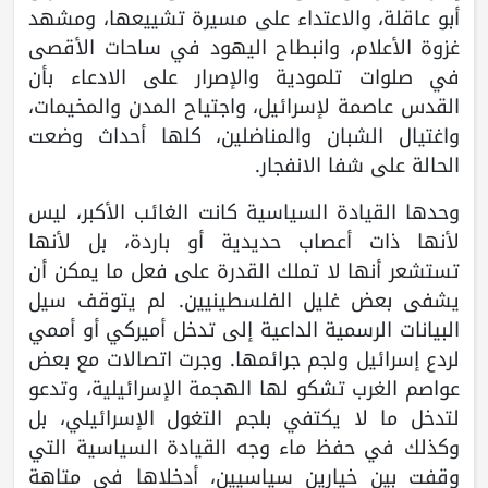
أبو عاقلة، والاعتداء على مسيرة تشييعها، ومشهد
غزوة الأعلام، وانبطاح اليهود في ساحات الأقصى
في صلوات تلمودية والإصرار على الادعاء بأن
القدس عاصمة لإسرائيل، واجتياح المدن والمخيمات،
واغتيال الشبان والمناضلين، كلها أحداث وضعت
الحالة على شفا الانفجار.
وحدها القيادة السياسية كانت الغائب الأكبر، ليس
لأنها ذات أعصاب حديدية أو باردة، بل لأنها
تستشعر أنها لا تملك القدرة على فعل ما يمكن أن
يشفى بعض غليل الفلسطينيين. لم يتوقف سيل
البيانات الرسمية الداعية إلى تدخل أميركي أو أممي
لردع إسرائيل ولجم جرائمها. وجرت اتصالات مع بعض
عواصم الغرب تشكو لها الهجمة الإسرائيلية، وتدعو
لتدخل ما لا يكتفي بلجم التغول الإسرائيلي، بل
وكذلك في حفظ ماء وجه القيادة السياسية التي
وقفت بين خيارين سياسيين، أدخلاها في متاهة