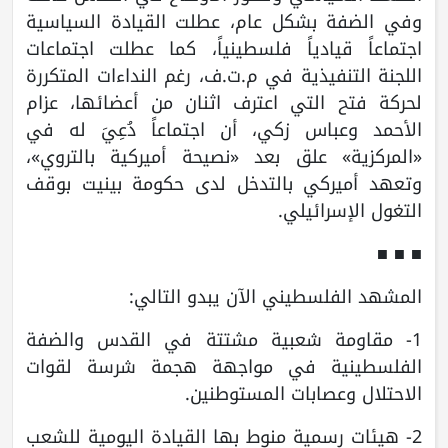
وفي الضفة بشكل عام، عطلت القيادة السياسية
اجتماعاً قيادياً فلسطينياً، كما عطلت اجتماعات
اللجنة التنفيذية في م.ت.ف، رغم النداءات المتكررة
لحركة فتح التي اعترف اثنان من أعضائها، عزام
الأحمد وعباس زكي، أن اجتماعاً دُعِيَ له في
«المركزية» علق بعد «نصيحة أميركية بالتروي»،
وتعهد أميركي بالتدخل لدى حكومة بينيت بوقف
التغول الإسرائيلي.
■ ■ ■
المشهد الفلسطيني الآن يبدو التالي:
1- مقاومة شعبية مشتتة في القدس والضفة
الفلسطينية في مواجهة هجمة شرسة لقوات
الاحتلال وعصابات المستوطنين.
2- هيئات رسمية منوط بها القيادة اليومية للشعب