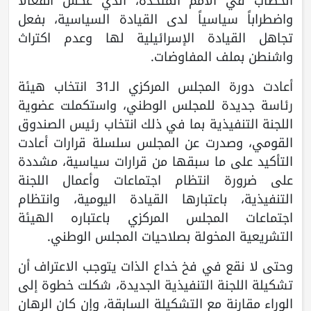
الخطاب في الأمم المتحدة، الذي عكس انفعالاً
واضطراباً سياسياً لدى القيادة السياسية، بفعل
تجاهل القيادة الإسرائيلية لها وعدم اكتراث
واشنطن بملف المفاوضات.
أعادت دورة المجلس المركزي الـ31 انتخاب هيئة
رئاسة جديدة للمجلس الوطني، واستكملت عضوية
اللجنة التنفيذية بما في ذلك انتخاب رئيس الصندوق
القومي، وصدرت عن المجلس سلسلة قرارات أعادت
التأكيد على ما سبقها من قرارات سياسية، مشددة
على ضرورة انتظام اجتماعات وأعمال اللجنة
التنفيذية، باعتبارها القيادة اليومية، وانتظام
اجتماعات المجلس المركزي باعتباره الهيئة
التشريعية المخولة بصلاحيات المجلس الوطني.
وحتى لا نقع في فخ خداع الذات يتوجب الاعتراف أن
تشكيلة اللجنة التنفيذية الجديدة، شكلت خطوة إلى
الوراء مقارنة مع التشكيلة السابقة، وإن كان الرهان