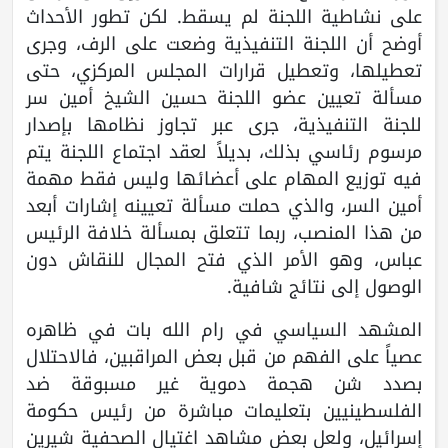
على نشاطية اللجنة لم يسقط. لكن تطور الأحداث
أوضح أن اللجنة التنفيذية وضعت على الرف، وجرى
تعطيلها، وتعطيل قرارات المجلس المركزي، حتى
مسألة تعيين عضو اللجنة حسين الشيخ أمين سر
للجنة التنفيذية، جرى عبر تجاوز نظامها بإصدار
مرسوم رئاسي بذلك، بديلاً لعقد اجتماع اللجنة يتم
فيه توزيع المهام على أعضائها وليس فقط مهمة
أمين السر، والذي حملت مسألة تعيينه إشارات أبعد
من هذا المنصب، ربما تتعلق بمسألة خلافة الرئيس
عباس، وهو الأمر الذي فتح المجال للنقاش دون
الوصول إلى نتائج شافية.
المشهد السياسي في رام الله بات في ظاهره
عصياً على الفهم من قبل بعض المراقبين، فالاحتلال
بصدد شن هجمة دموية غير مسبوقة ضد
الفلسطينيين بتعليمات مباشرة من رئيس حكومة
إسرائيل، ولعل بعض مشاهد اغتيال الصحفية شيرين