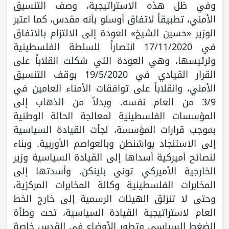
وفي ظل هذه الاستراتيجية، وصف التنسيق
الأمني، تطبيقاً لاتفاق أوسلو بأنه مقدس، كما اعتبر
الوزير «حسين الشيخ» العودة إلى الالتزام بالاتفاق
في 17/11/2020 انتصاراً للسلطة الفلسطينية
ولرئيسها، وهي العودة التي شكلت انقلاباً على
القرار القيادي في 19/5/2020 بوقف التنسيق
الأمني، وانقلاباً على توافقات الأمناء العامين في
3/9 من العام نفسه. وبدلاً من الذهاب إلى
المؤسسات الفلسطينية لمعالجة الحالة الوطنية
بموجب قرارات المؤسسة، لجأت القيادة السياسية
إلى الاستنجاد بواشنطن وبالعواصم الأوربية. وبناء
لنصائح أميركية أسداها إلى القيادة السياسية وزير
الخارجية الأميركي توني بلينكن. وأسدتها إلى
المخابرات الفلسطينية وكالة المخابرات المركزية،
وحتى لا تنزلق الهيئات الرسمية إلى خارج الخط
العام لاستراتيجية القيادة السياسية، تحت وطأة
الضغط السياسي وتطور الأوضاع في القدس خاصة