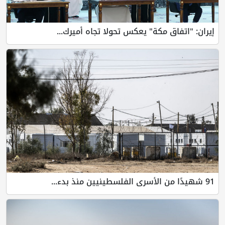
إيران: "اتفاق مكة" يعكس تحولا تجاه أميرك...
91 شهيدًا من الأسرى الفلسطينيين منذ بدء...