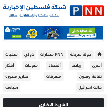
جولة سريعة
PNN مختارات
دولي
محليات
أسرى
رياضة
أقتصاد
منوعات
أفكار
ثقافة وفنون
متفرقات
تقارير مصورة
قالت اسرائيل
سياسة
الشريط الاخباري