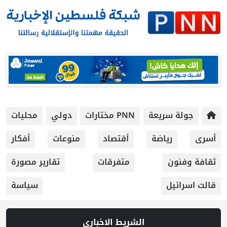
جولة سريعة
PNN مختارات
دولي
محليات
أسرى
رياضة
أقتصاد
منوعات
أفكار
ثقافة وفنون
متفرقات
تقارير مصورة
قالت اسرائيل
سياسة
الشريط الاخباري