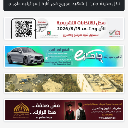
 المالي في فلسطين إلى 73% منتصف عام 2026 | عبر شبكة PNN .. خبير تربوي يستعرض واقع التعليم بالمصادر المفتوحة وفرص نجاحه في فلسطين. | خلال 300 يوم.. 4091 خرقا إسرائيليا لاتفاق غزة و1254 شهيدا | الدفاع المدني ينتشل جثامين ورفات 19 شهيداً في غزة من تحت أنقاض منزل لعائلة ويواصل البحث عن مفقودين | 8 دول عربية وإسلامية تدين انتهاكات إسرائيل في غزة وتحذر من نسف المسار السياسي | "هيومن رايتس ووتش" تتهم "إسرائيل" بجرائم حرب 