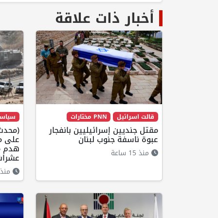
أخبار ذات علاقة
قالت اسرائيل
PNN مختارات
سياس
مقتل جنديين إسرائيليين بانفجار
(محدث)
عبوة ناسفة جنوب لبنان
على مخ
هدم م
منذ 15 ساعة
عشرات 
منذ 14 ساع