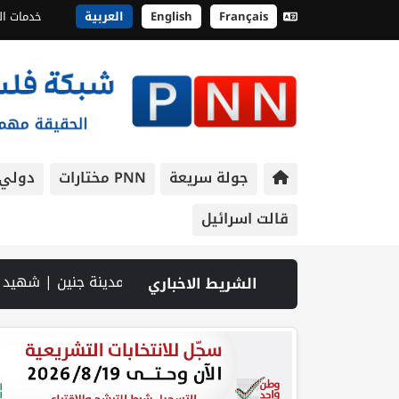
Français
English
العربية
خدمات ال
جولة سريعة
PNN مختارات
دولي
قالت اسرائيل
ة بالحجارة | فيديو PNN: سوق الباذنجان في بتير.. نافذة اقتصادية ورسالة صمود على أرض والتمسك بالجذور | الخليلي تبحث مع النائب العام تعزيز الشراكة في منظومة الحماية ومناهضة العنف ضد المرأة | سلطة النقد: ارتفاع نسبة الشمول المالي في فلسطين إلى 73% منتصف عام 2026 | عبر شبكة PNN .. خبير تربوي يستعرض واقع التعليم بالمصادر المفتوحة وفرص نجاحه في فلسطين. | خلال 300 يوم.. 4091 خرقا إسرائيليا لاتفاق غزة و1254 شهيدا | الدفاع ا
الشريط الاخباري