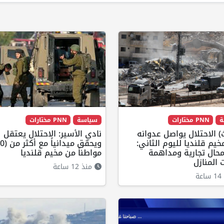
ة
PNN مختارات
سياسة
PNN مختارات
 الاحتلال يواصل عدوانه
نادي الأسير: الاحتلال يعتقل
يم قلنديا لليوم الثاني:
حال تجارية ومداهمة
مواطناً من مخيم قلنديا
المنازل
منذ 12 ساعة
ة