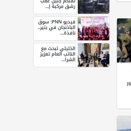
تقتحم جنين عقب
رشق مركبة إ...
فيديو PNN: سوق
الباذنجان في بتير..
نافذة...
الخليلي تبحث مع
النائب العام تعزيز
الشرا...
ويحقق ميدانياً مع أكثر من (60)