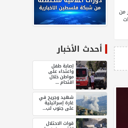
 من
ت
أحدث الأخبار
إصابة طفل
واعتداء على
مواطن خلال
اقتحام ...
شهيد وجريح في
غارة إسرائيلية
على جنوب لب...
قوات الاحتلال