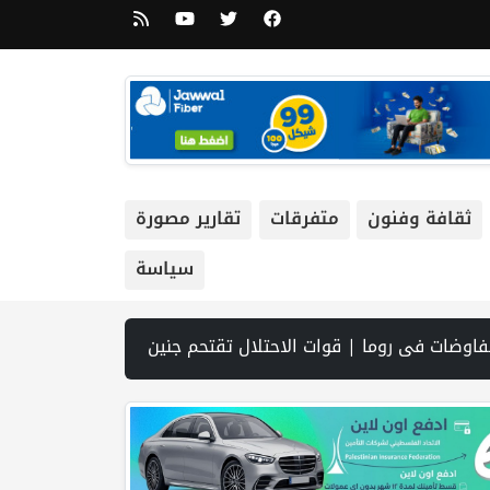
ثقافة وفنون
متفرقات
تقارير مصورة
سياسة
ية الانتخابات التشريعية | نتنياهو يوافق على إدخال 50 ألف عامل أجنبي بدلا من العمال الفلسطينيي | الرئاسة تدين وتحذر الاحتلال من استمرار حربه الشاملة على الشعب الفلسطيني ومخاطر ذلك على المنطقة بأسرها | تقرير: النظام الصحي في الضفة على حافة الانهيار بفعل احتجاز أموال المقاصة | نادي الأسير: الاحتلال يعتقل ويحقق ميدانياً مع أكثر من (60) مواطناً من مخيم قلنديا | الاحتلال يقتحم مخيم عسكر شرق نابلس | غزة: قصف مدفعي ونسف من