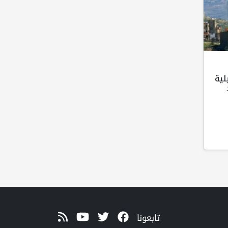
لية
تابعونا