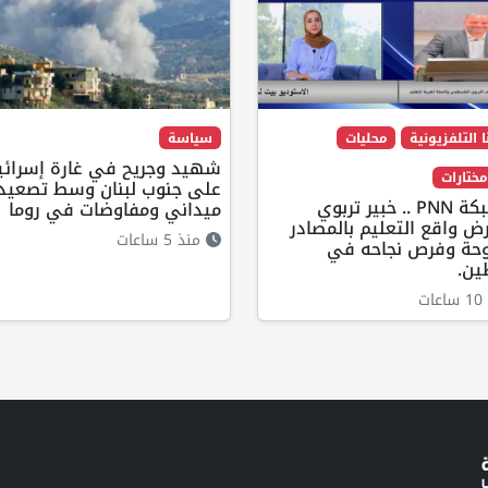
ا التلفزيونية
محليات
سياسة
شهيد وجريح في غارة إسرائي
على جنوب لبنان وسط تصعيد
عبر شبكة PNN .. خبير تربوي
ميداني ومفاوضات في روما
 واقع التعليم بالمصادر
منذ 5 ساعات
وحة وفرص نجاحه في
ن.
ت