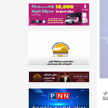
ضي
لة