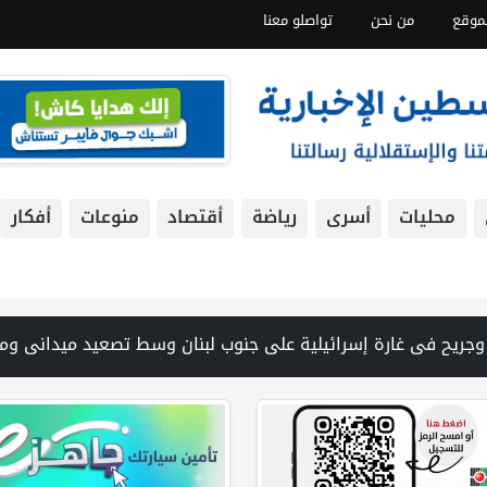
موقع
من نحن
تواصلو معنا
محليات
أسرى
رياضة
أقتصاد
منوعات
أفكار
لمدني ينتشل جثامين ورفات 19 شهيداً في غزة من تحت أنقاض منزل لعائلة ويواصل البحث عن مفقودين | 8 دول عربية وإسلامية تدين انتهاكات إسرائيل في غزة وتحذر من نسف المسار السياسي | "هيومن رايتس ووتش" تتهم "إسرائيل" بجرائم حرب بعد اغتيال الصحفية آمال خليل في جنوب لبنان | طهران: مضيق هرمز سيظل مغلقا حتى تنتهي التهديدات ضد إيران | بدعم من الحكومة الكندية لجنة الانتخابات وبرنامج الأمم المتحدة الإنمائي يوقعان اتفاقية لتعزيز جاهز