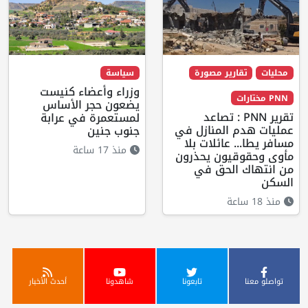
محليات
تقارير مصورة
سياسة
وزراء وأعضاء كنيست
PNN مختارات
يضعون حجر الأساس
تقرير PNN : تصاعد
لمستعمرة في عرابة
عمليات هدم المنازل في
جنوب جنين
مسافر يطا... عائلات بلا
منذ 17 ساعة
مأوى وحقوقيون يحذرون
من انتهاك الحق في
السكن
منذ 18 ساعة
تواصلو معنا
تابعونا
شاهدونا
أحدث الأخبار