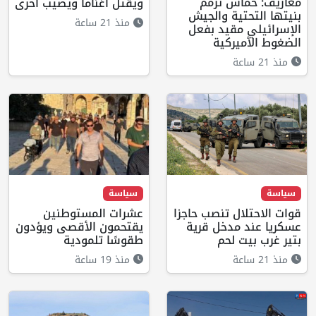
معاريف: حماس ترمم
ويقتل أغناما ويصيب أخرى
بنيتها التحتية والجيش
منذ 21 ساعة
الإسرائيلي مقيد بفعل
الضغوط الأميركية
منذ 21 ساعة
سياسة
سياسة
قوات الاحتلال تنصب حاجزا
عشرات المستوطنين
عسكريا عند مدخل قرية
يقتحمون الأقصى ويؤدون
بتير غرب بيت لحم
طقوسًا تلمودية
منذ 21 ساعة
منذ 19 ساعة