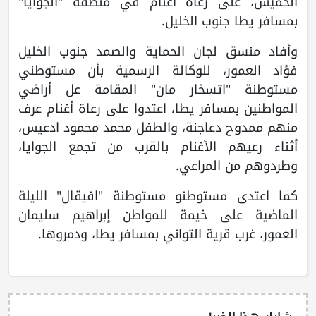
الخميس، على رعاة أغنام في منطقة "الجوايا"
بمسافر يطا جنوب الخليل.
وأفاد منسق لجان الحماية والصمد جنوب الخليل
فؤاد العمور، للوكالة الرسمية بأن مستوطني
مستوطنة "اتسخار مان" المقامة عل أراضي
المواطنين بمسافر يطا، اعتدوا على رعاة أغنام عرف
منهم ممدوح دعاجنة، والطفل محمد محمود ادعيس،
أثناء رعيهم الأغنام بالقرب من تجمع الجوايا،
وطردوهم من المراعي.
كما اعتدى مستوطنو مستوطنة "افيقال" الليلة
الماضية على خيمة للمواطن إبراهيم سليمان
العمور، غرب قرية التواني بمسافر يطا، ودمروها.