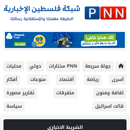
جولة سريعة
PNN مختارات
دولي
محليات
أسرى
رياضة
أقتصاد
منوعات
أفكار
ثقافة وفنون
متفرقات
تقارير مصورة
قالت اسرائيل
سياسة
الشريط الاخباري