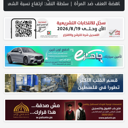
ية لتعزيز جاهزية الانتخابات التشريعية | نتنياهو يوافق على إدخال 50 ألف عامل أجنبي بدلا من العمال الفلسطينيي | الرئاسة تدين وتحذر الاحتلال من استمرار حربه الشاملة على الشعب الفلسطيني ومخاطر ذلك على المنطقة بأسرها | تقرير: النظام الصحي في الضفة على حافة الانهيار بفعل احتجاز أموال المقاصة | نادي الأسير: الاحتلال يعتقل ويحقق ميدانياً مع أكثر من (60) مواطناً من مخيم قلنديا | الاحتلال يقتحم مخيم عسكر شرق نابلس | غزة: قصف مدفعي ونسف منازل واستهداف خيام النازحين | مستعمرون يسيّجون أراضي في الأغوار الشمالية | سلسلة غارات إسرائيلية على جنوب لبنان تزامنا مع استمرار مفاوضات روما | نتنياهو يوفد ديرمر إلى واشنطن ل