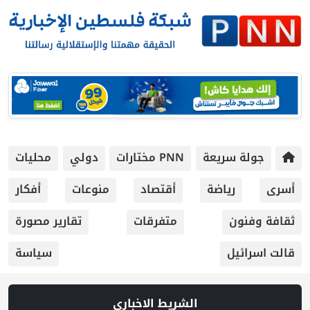
جولة سريعة
PNN مختارات
دولي
محليات
أسرى
رياضة
أقتصاد
منوعات
أفكار
ثقافة وفنون
متفرقات
تقارير مصورة
قالت اسرائيل
سياسة
الشريط الاخباري