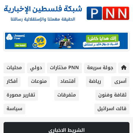
جولة سريعة
PNN مختارات
دولي
محليات
أسرى
رياضة
أقتصاد
منوعات
أفكار
ثقافة وفنون
متفرقات
تقارير مصورة
قالت اسرائيل
سياسة
الشريط الاخباري