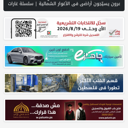
ين عدوان الاحتلال على مخيم قلنديا وتحذر من مخطط توسيعه ليطال مخيمات أخرى | (محدث) الاحتلال يواصل عدوانه على مخيم قلنديا لليوم الثاني: هدم محال تجارية ومداهمة عشرات المنازل | بسبب نقص "الذخائر".. مواجهة حادة بين ترامب ووزير حربه في كامب ديفيد | انفجاران بهرمز بالتزامن مع محادثات إي