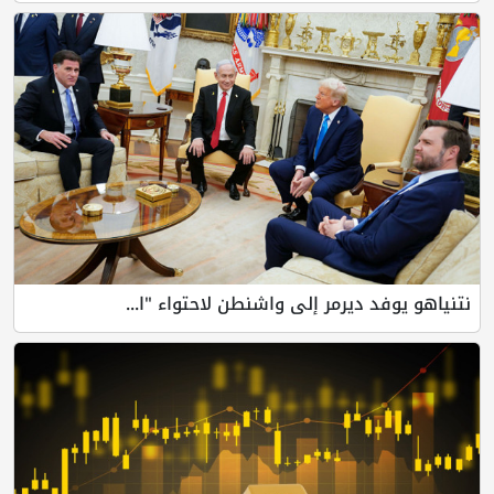
نتنياهو يوفد ديرمر إلى واشنطن لاحتواء "ا...