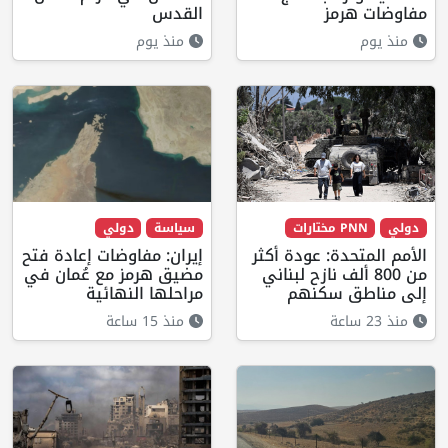
مفاوضات هرمز
القدس
منذ يوم
منذ يوم
دولي
PNN مختارات
سياسة
دولي
الأمم المتحدة: عودة أكثر
إيران: مفاوضات إعادة فتح
من 800 ألف نازح لبناني
مضيق هرمز مع عُمان في
إلى مناطق سكنهم
مراحلها النهائية
منذ 23 ساعة
منذ 15 ساعة