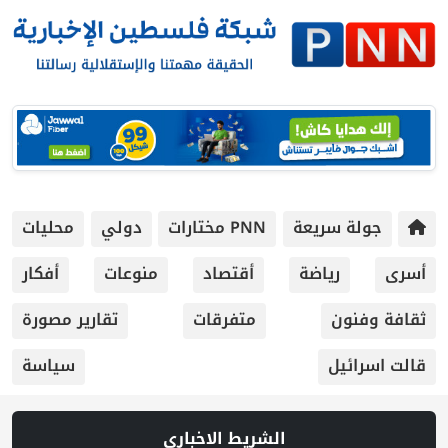
جولة سريعة
PNN مختارات
دولي
محليات
أسرى
رياضة
أقتصاد
منوعات
أفكار
ثقافة وفنون
متفرقات
تقارير مصورة
قالت اسرائيل
سياسة
الشريط الاخباري