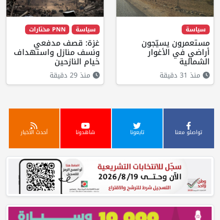
سياسة
سياسة
PNN مختارات
مستعمرون يسيّجون
غزة: قصف مدفعي
أراضي في الأغوار
ونسف منازل واستهداف
الشمالية
خيام النازحين
منذ 31 دقيقة
منذ 29 دقيقة
تواصلو معنا
تابعونا
شاهدونا
أحدث الأخبار