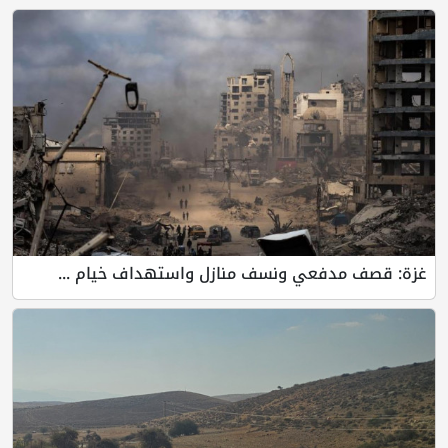
غزة: قصف مدفعي ونسف منازل واستهداف خيام ...