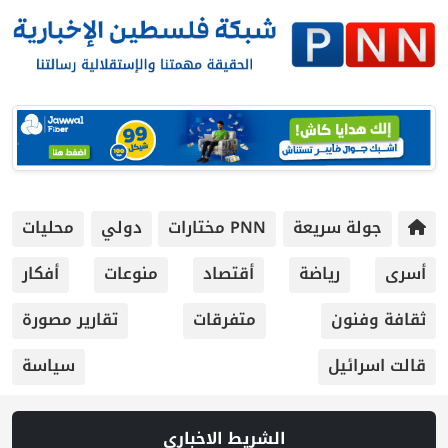
جولة سريعة
PNN مختارات
دولي
محليات
أسرى
رياضة
أقتصاد
منوعات
أفكار
ثقافة وفنون
متفرقات
تقارير مصورة
قالت اسرائيل
سياسة
الشريط الاخباري