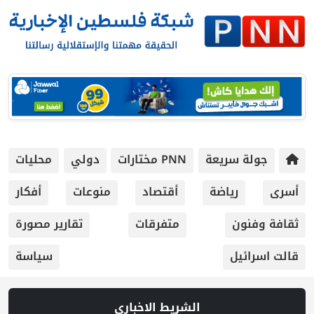
جولة سريعة
PNN مختارات
دولي
محليات
أسرى
رياضة
أقتصاد
منوعات
أفكار
ثقافة وفنون
متفرقات
تقارير مصورة
قالت اسرائيل
سياسة
الشريط الاخباري