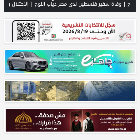
ة والجيش الإسرائيلي مقيد بفعل الضغوط الأميركية | شهادات جنود تكشف تغوّل إرهاب المستوطنين وتواطؤ جيش الاحتلال في الضفة | قصف وإطلاق نار إسرائيلي متواصل يستهدف النازحين في غزة | الجيش الإسرائيلي: أنهينا 80% من "مشروع الشرق" على الحدود مع سوريا | الاحتلال يقتحم عدة قرى في نابلس ويداهم منازل ويستجوب مواطنين | اسعار صرف العملات | حملة في الولايات المتحدة تدعو الأطباء لمقاطعة الجمعية الطبية الأمريكية احتجاجاً على موقفها من غزة | مفاوضات هرمز تتقدم وسط مؤشرات على تهدئة | إسرائيل: مشروع إماراتي لإقامة مجمّع خيام في غزة تحت إشراف الجيش