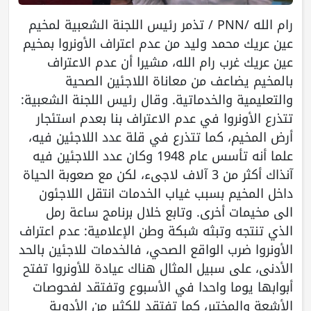
رام الله /PNN / تذمر رئيس اللجنة الشعبية لمخيم
عين عريك محمد وليد من عدم اعتراف الأونروا بمخيم
عين عريك غرب رام الله، مشيرا أن عدم الاعتراف
بالمخيم يضاعف من معاناة اللاجئين الصحية
والتعليمية والخدماتية. وقال رئيس اللجنة الشعبية:
تتذرع الأونروا في عدم الاعتراف بنا بعدم استئجار
أرض المخيم، كما تتذرع في قلة عدد اللاجئين فيه،
علما أنه تأسس عام 1948 وكان عدد اللاجئين فيه
آنذاك أكثر من 3 آلاف لاجىء، لكن مع صعوبة الحياة
داخل المخيم بسبب غياب الخدمات انتقل اللاجئون
الى مخيمات أخرى. وتابع خلال برنامج ساعة رمل
الذي تنتجه وتبثه شبكة وطن الإعلامية: عدم اعتراف
الأونروا ضرب الواقع الصحي، فالخدمات للاجئين بالحد
الأدنى، على سبيل المثال هناك عيادة للأونروا تفتح
أبوابها يوما واحدا في الأسبوع وتفتقد لفحوصات
الأشعة والمختبر، كما تفتقد للكثير من الأدوية