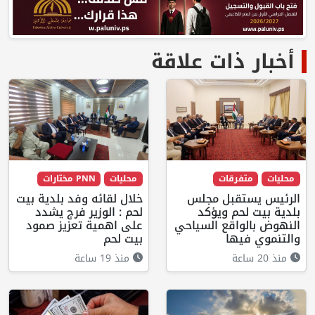
أخبار ذات علاقة
محليات
متفرقات
محليات
PNN مختارات
الرئيس يستقبل مجلس
خلال لقائه وفد بلدية بيت
بلدية بيت لحم ويؤكد
لحم : الوزير فرج يشدد
النهوض بالواقع السياحي
على اهمية تعزيز صمود
والتنموي فيها
بيت لحم
منذ 20 ساعة
منذ 19 ساعة