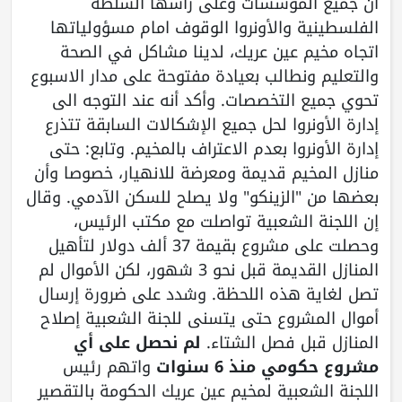
أن جميع المؤسسات وعلى رأسها السلطة
الفلسطينية والأونروا الوقوف امام مسؤولياتها
اتجاه مخيم عين عريك، لدينا مشاكل في الصحة
والتعليم ونطالب بعيادة مفتوحة على مدار الاسبوع
تحوي جميع التخصصات. وأكد أنه عند التوجه الى
إدارة الأونروا لحل جميع الإشكالات السابقة تتذرع
إدارة الأونروا بعدم الاعتراف بالمخيم. وتابع: حتى
منازل المخيم قديمة ومعرضة للانهيار، خصوصا وأن
بعضها من "الزينكو" ولا يصلح للسكن الآدمي. وقال
إن اللجنة الشعبية تواصلت مع مكتب الرئيس،
وحصلت على مشروع بقيمة 37 ألف دولار لتأهيل
المنازل القديمة قبل نحو 3 شهور، لكن الأموال لم
تصل لغاية هذه اللحظة. وشدد على ضرورة إرسال
أموال المشروع حتى يتسنى للجنة الشعبية إصلاح
المنازل قبل فصل الشتاء.
لم نحصل على أي
مشروع حكومي منذ 6 سنوات
واتهم رئيس
اللجنة الشعبية لمخيم عين عريك الحكومة بالتقصير