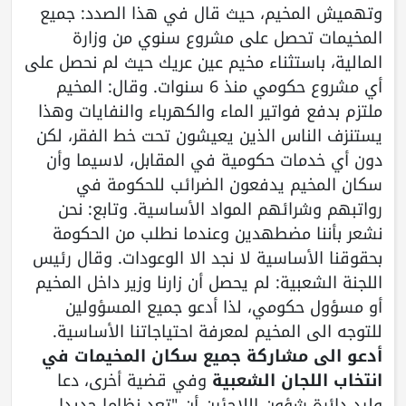
وتهميش المخيم، حيث قال في هذا الصدد: جميع
المخيمات تحصل على مشروع سنوي من وزارة
المالية، باستثناء مخيم عين عريك حيث لم نحصل على
أي مشروع حكومي منذ 6 سنوات. وقال: المخيم
ملتزم بدفع فواتير الماء والكهرباء والنفايات وهذا
يستنزف الناس الذين يعيشون تحت خط الفقر، لكن
دون أي خدمات حكومية في المقابل، لاسيما وأن
سكان المخيم يدفعون الضرائب للحكومة في
رواتبهم وشرائهم المواد الأساسية. وتابع: نحن
نشعر بأننا مضطهدين وعندما نطلب من الحكومة
بحقوقنا الأساسية لا نجد الا الوعودات. وقال رئيس
اللجنة الشعبية: لم يحصل أن زارنا وزير داخل المخيم
أو مسؤول حكومي، لذا أدعو جميع المسؤولين
للتوجه الى المخيم لمعرفة احتياجاتنا الأساسية.
أدعو الى مشاركة جميع سكان المخيمات في
انتخاب اللجان الشعبية
وفي قضية أخرى، دعا
وليد دائرة شؤون اللاجئين أن "تعد نظاما جديدا