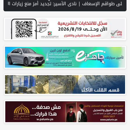
عيد ميداني ومفاوضات في روما | قوات الاحتلال تقتحم جنين عقب رشق مركبة إسرائيلية بالحجارة | فيديو PNN: سوق الباذنجان في بتير.. نافذة اقتصادية ورسالة صمود على أرض والتمسك بالجذور | الخليلي تبحث مع النائب العام تعزيز الشراكة في منظومة الحماية ومناهضة العنف ضد المرأة | سلطة النقد: ارتفاع نسبة الشمول المالي في فلسطين إلى 73% منتصف عام 2026 | عبر شبكة PNN .. خبير تربوي يستعرض واقع التعليم بالمصادر المفتوحة وفرص نجاحه في فلسطين. |