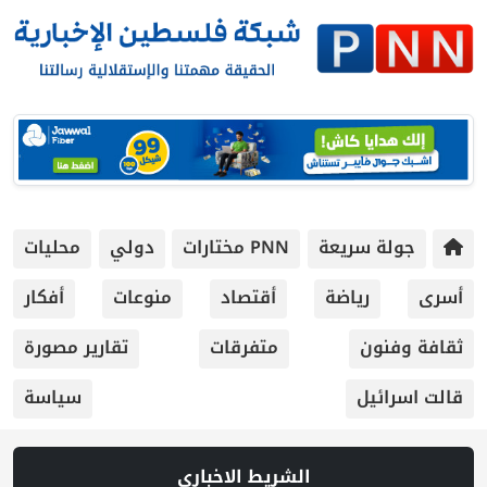
جولة سريعة
PNN مختارات
دولي
محليات
أسرى
رياضة
أقتصاد
منوعات
أفكار
ثقافة وفنون
متفرقات
تقارير مصورة
قالت اسرائيل
سياسة
الشريط الاخباري