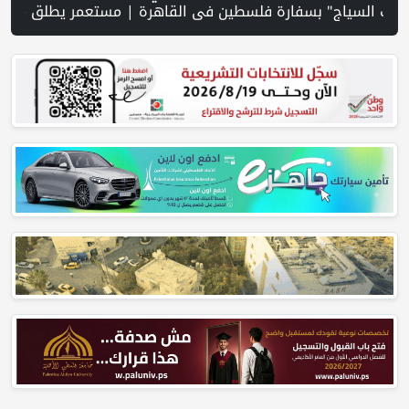
مستوى منذ 1983 | خلال لقائه وفد بلدية بيت لحم : الوزير فرج يشدد على اهمية تعزيز صمود بيت لحم | الرئيس يستقبل مجلس بلدية بيت لحم ويؤكد النهوض بالواقع السياحي والتنموي فيها | إصابتان في هجوم للمستوطنين الإرهابيين على بيت فوريك | الرئيس يستقبل مجلس بلدية بيت لحم ويؤكد النهوض با