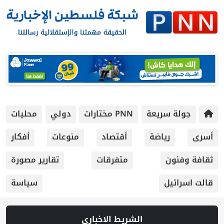
جولة سريعة
PNN مختارات
دولي
محليات
أسرى
رياضة
أقتصاد
منوعات
أفكار
ثقافة وفنون
متفرقات
تقارير مصورة
قالت اسرائيل
سياسة
الشريط الاخباري