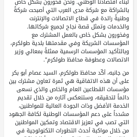
لبناء اقتصادنا الوطني. ونحن فخورون بشكل خاص
بالشراكة مع شركة مدى العرب التي أصبحت شركةً
وطنيةً رائدة في قطاع الاتصالات والإنترنت
والخدمات وتمثل قصة نجاح لجميع شركائها.
وفخورون بشكل خاص بالعمل المشترك مع
المؤسسات الشريكة وفي مقدمتها بلدية طولكرم،
وبالتأكيد المؤسسات الرسمية ممثلةً بمعالي وزير
الاتصالات وعطوفة محافظ طولكرم".
من جانبه، أكّد محافظ طولكرم، السيد عصام أبو بكر
على أن هذه الاتفاقية هي ثمرة تعاون مشترك بين
مؤسسات القطاعين العام والخاص والذي نسعى
دائماً لتحقيقه، وستنعكس آثاره من خلال تقديم
الخدمة الأفضل وذات الجودة العالية للمواطنين،
مشدداً على دعم المؤسسات الوطنية لكافة الجهود
التي تصب في تعزيز الاقتصاد وتمكين المواطنين
من خلال مواكبة أحدث التطورات التكنولوجية في