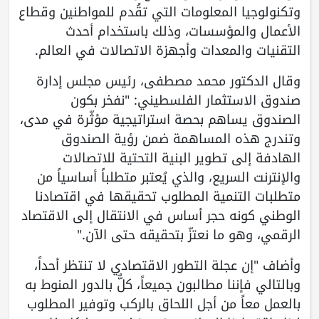
وتكنولوجيا المعلومات التي تقُدم للمواطنين وقطاع
الأعمال والمؤسسات، وذلك باستخدام أحدث
التقنيات والمعدات وأجهزة الاتصالات في العالم.
وقال الدكتور محمد مصطفى، رئيس مجلس إدارة
صندوق الاستثمار الفلسطيني: "نفخر بكون
الصندوق يساهم بحصة استراتيجية مؤثّرة في مدى،
وتندرج هذه المساهمة ضمن رؤية الصندوق
الهادفة إلى تطوير البنية التحتية للاتصالات
والإنترنت السريع، والذي يُعتبر متطلباً أساسياً من
متطلبات التنمية المطلوب تحقيقها في اقتصادنا
الوطني كونه حجر أساس في الانتقال إلى الاقتصاد
الرقمي، وهو ما نعتزّ بتحقيقه حتى الآن."
وأضاف "إن عجلة التطور الاقتصادي لا تنتظر أحداً،
وبالتالي فإننا مطالبون جميعاً، كلٌّ بالدور المنوط به
بالعمل معاً من أجل اللحاق بالركب وتوفير المطلوب