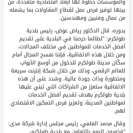
والمؤسسات خطوة لها أبعاد اقتصادية متعددة، من
بينها توفير فرص عمل لقطاع المقاولات بما يشمله
من عمال وفنيين ومهندسين.
بدوره، قال الدكتور رياض عوض، رئيس بلدية
طولكرم: "لطالما حرصنا في البلدية على تقديم
أفضل الخدمات للمواطنين في مختلف المجالات،
ومن خلال هذه الاتفاقية، فإننا نفسح المجال أمام
سكّان مدينة طولكرم للدخول من أوسع الأبواب
للعالم الرقمي، وذلك من خلال شبكة إنترنت سريعة
ومتطورة وذات جودة عالية. وشدد على أن هذه
الاتفاقية ستعزز من الشراكات التي تبني عليها
بلدية طولكرم بهدف تقديم أفضل الخدمات
لمواطنين المدينة، وتعزيز فرص التمكين الاقتصادي
لهم.
وقال محمد العلمي، رئيس مجلس إدارة شركة مدى:
"فخورون اليوم بالتعاون مع بلدية طولكرم،