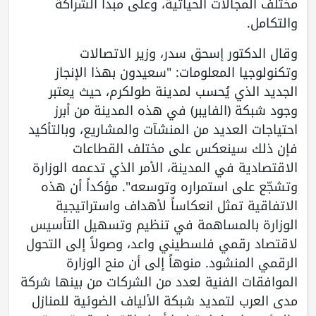
مختلف المجالات الحياتية، وعلى مبدأ الشراكة
والتكامل.
وقال الدكتور إسحق سدر، وزير الاتصالات
وتكنولوجيا المعلومات: "سعيدون بهذا الإنجاز
الجديد الذي يُحسب لمدينة طولكرم، حيث يعتبر
وجود شبكة (الفايبر) في هذه المدينة من أبرز
احتياجات العديد من المنشآت والمشاريع، وبالتأكيد
فإن ذلك سينعكس على مختلف القطاعات
الاقتصادية في المدينة، الأمر الذي تدعمه الوزارة
وتشجّع على استمراره وتوسعه". مؤكداً أن هذه
الاتفاقية تمثل انعكاساً لأهداف واستراتيجية
الوزارة بالمساهمة في تنظيم وتسهيل التأسيس
لاقتصاد رقمي فلسطيني واعد، وصولاً إلى التحول
الرقمي المنشود. منوهاً إلى أن منح الوزارة
الموافقات الفنية لعدد من الشركات من بينها شركة
مدى العرب لتمديد شبكة الألياف الضوئية للمنازل