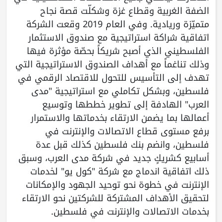
الضفة الغربية وقطاع غزة وشكلّت قصة نجاح
متميّزة وريادية. وفي العام 2019 وقعت الشركة
اتفاقية شراكة استراتيجية مع صندوق الاستثمار
الفلسطيني الذي أصبح شريكاً بحصّة مؤثرة فيها
وذلك تناغماً مع أهداف الصندوق الاستراتيجية التي
تهدف إلى التأسيس للتحول للاقتصاد الرقمي في
فلسطين، وبشكل تكاملي مع استراتيجية "مدى
العرب" الهادفة إلى تطوير خططها وتوسيع
أعمالها بما يضمن الارتقاء بخدماتها والاستمرار
برفع مستوى قطاع الاتصالات والإنترنت في
فلسطين، وانضم بنك فلسطين كذلك قبل عدة
أسابيع كشريكٍ جديد في شركة مدى العرب، وسبق
ذلك اتفاقية اندماج مع شركة "كول يو" لخدمات
الإنترنت في خطوة نحو توحيد الجهود والإمكانات
لتحقيق الأهداف المشتركة للشركتين نحو الارتقاء
بخدمات الاتصالات والإنترنت في فلسطين.