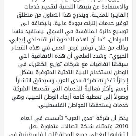
والاستفادة من بنيتها التحتية لتقديم خدمات
(الفايبر) للمدينة، ويندرج هذا التعاون من منطلق
توفير خدمات إنترنت بجودة عالية، بالإضافة الى
توسيع دائرة المنافسة في السوق ليستفيد منها
المواطن، كما أن لهذه الخطوة أثر اقتصادي إيجابي،
وذلك من خلال توفير فرص العمل في هذه القطاع
الحيوي". وشدد العلمي أن هذه الاتفاقية التي
سبقها اتفاقيات مع شركات توزيع الكهرباء في
الوطن لاستخدام البنية التحتية المتوفرة يشكل
إنجازاً تفخر به شركة مدى العرب وسيحقق انتشاراً
أوسع وأكثر فعاليةً للخدمات التي تقدمها الشركة
وصولاً إلى تغطية كافة أرجاء الوطن الحبيب، وهي
خدمات يستحقها المواطن الفلسطيني.
يذكر أن شركة "مدى العرب" تأسست في العام
2010، وتمتلك شبكة اتصالات متطورة يصل
انتشارها ليغطي جميع المحافظات الفلسطينية في