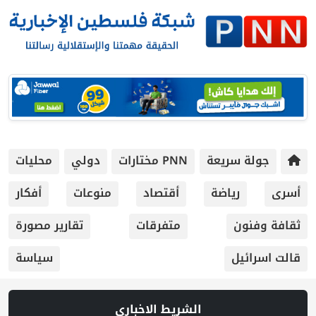
جولة سريعة
PNN مختارات
دولي
محليات
أسرى
رياضة
أقتصاد
منوعات
أفكار
ثقافة وفنون
متفرقات
تقارير مصورة
قالت اسرائيل
سياسة
الشريط الاخباري