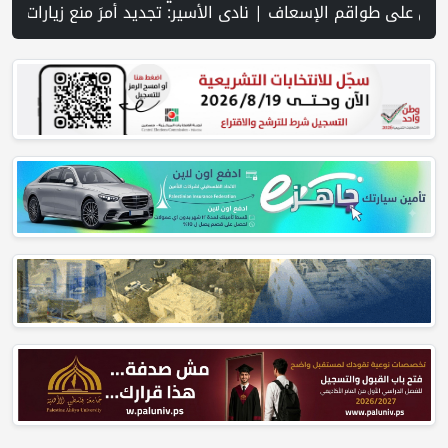
 وسط تصعيد ميداني ومفاوضات في روما | قوات الاحتلال تقتحم جنين عقب رشق مركبة إسرائيلية بالحجارة | فيديو PNN: سوق الباذنجان في بتير.. نافذة اقتصادية ورسالة صمود على أرض والتمسك بالجذور | الخليلي تبحث مع النائب العام تعزيز الشراكة في منظومة الحماية ومناهضة العنف ضد المرأة | سلطة النقد: ارتفاع نسبة الشمول المالي في فلسطين إلى 73% منتصف عام 2026 | عبر شبكة PNN .. خبير تربوي يستعرض واقع التعليم بالمصادر المفتوحة وفرص نجاحه في فلس