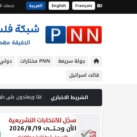
Français
English
العربية
خدمات ال
جولة سريعة
PNN مختارات
دولي
قالت اسرائيل
 إجراء يمكّن منظومة السجون من مواصلة جرائمها | السعودية وتركيا وباكستان توقع اتفاقية مكة للدفاع المشترك | 70 ألفا يؤدون صلاة الجمعة في المسجد الأقصى | جامعة القدس تطلق احتفالات تخريج الفوج الخامس والأربعين من كليات الطب والهندسة والقدس بارد والدراسات العليا | إصابة طفل واعتداء على مواطن خلال اقتحام قوات الاحتلال مدينة جنين | شهيد وجريح في غارة إسرائيلية على جنوب لبنان وسط تصعيد ميداني ومفاوضات في روما | قوات الاحتلال تقتحم
الشريط الاخباري