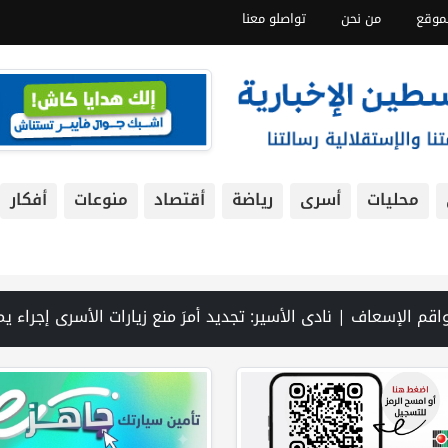
موقع
من نحن
تواصلو معنا
محليات
أسرى
رياضة
أقتصاد
منوعات
أفكار
 جنين عقب رشق مركبة إسرائيلية بالحجارة | فيديو PNN: سوق الباذنجان في بتير.. نافذة اقتصادية ورسالة صمود على أرض والتمسك بالجذور | الخليلي تبحث مع النائب العام تعزيز الشراكة في منظومة الحماية ومناهضة العنف ضد المرأة | سلطة النقد: ارتفاع نسبة الشمول المالي في فلسطين إلى 73% منتصف عام 2026 | عبر شبكة PNN .. خبير تربوي يستعرض واقع التعليم بالمصادر المفتوحة وفرص نجاحه في فلسطين. | خلال 300 يوم.. 4091 خرقا إسرائيليا لاتفاق غزة و54