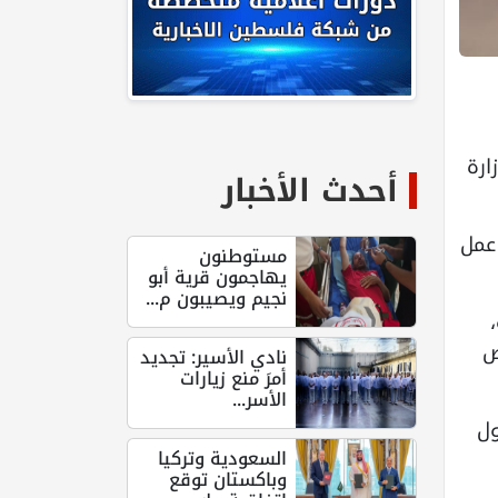
ارة
أحدث الأخبار
عمل
مستوطنون
يهاجمون قرية أبو
نجيم ويصيبون م...
ص
نادي الأسير: تجديد
أمرَ منع زيارات
الأسر...
ول
السعودية وتركيا
وباكستان توقع