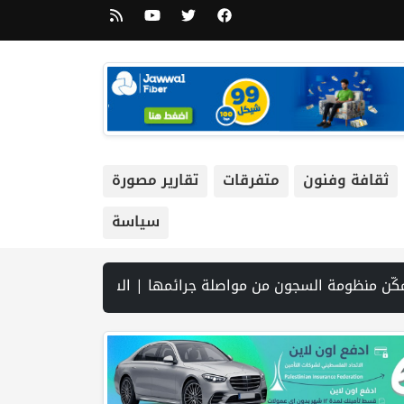
ثقافة وفنون
متفرقات
تقارير مصورة
سياسة
12 شهيدا | الدفاع المدني ينتشل جثامين ورفات 19 شهيداً في غزة من تحت أنقاض منزل لعائلة ويواصل البحث عن مفقودين | 8 دول عربية وإسلامية تدين انتهاكات إسرائيل في غزة وتحذر من نسف المسار السياسي | "هيومن رايتس ووتش" تتهم "إسرائيل" بجرائم حرب بعد اغتيال الصحفية آمال خليل في جنوب لبنان | طهران: مضيق هرمز سيظل مغلقا حتى تنتهي التهديدات ضد إيران | بدعم من الحكومة الكندية لجنة الانتخابات وبرنامج الأمم المتحدة الإنمائي يوقعان اتفاقية