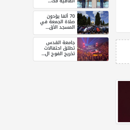
اتفاقية مك...
70 ألفا يؤدون
صلاة الجمعة في
المسجد الأق...
جامعة القدس
تطلق احتفالات
تخريج الفوج ال...