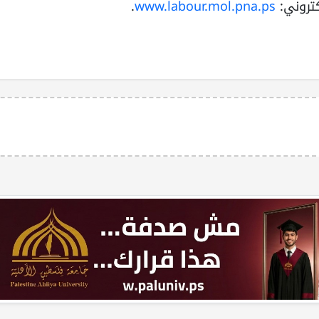
تروني:
www.labour.mol.pna.ps
.