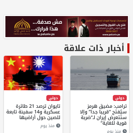
أخبار ذات علاقة
دولي
دولي
ترامب: مضيق هرمز
تايوان ترصد 21 طائرة
سيُفتح “قريبا جدا” وإلا
عسكرية و14 سفينة تابعة
ستتعرض إيران لـ”ضربة
للصين حول أراضيها
قوية للغاية”
منذ يوم
منذ يوم