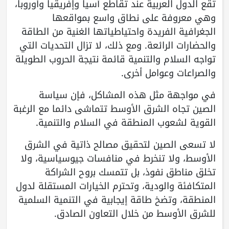
تقع الدول العربية عند تقاطع آسيا وإفريقيا وأوروبا،
وهي معروفة على نطاق واسع بمواقعها
الجغرافية الفريدة واحتياطياتها الغنية من الطاقة
والحضارات الرائعة. ومع ذلك، لا تزال التحديات التي
تواجه السلام والتنمية قائمة نتيجة الحروب الطويلة
والصراعات وعوامل أخرى.
في مواجهة مثل هذه المشاكل، فإن سياسة
الصين تجاه الشرق الأوسط تتماشى دائما مع الرغبة
القوية لشعوب المنطقة في السلام والتنمية.
لا تسعى الصين لتحقيق مصالح ذاتية في الشرق
الأوسط، ولا تنخرط في منافسات جيوسياسية، ولا
تخلق مناطق نفوذ، بل تتمسك بروح الشراكة
المتكافئة والودية، وتحترم الخيارات المستقلة لدول
المنطقة، وتضخ طاقة إيجابية في التنمية السلمية
للشرق الأوسط من خلال التعاون الصادق.