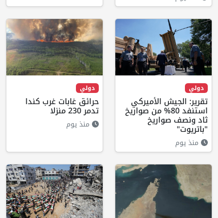
دولي
دولي
تقرير: الجيش الأميركي
حرائق غابات غرب كندا
استنفد 80% من صواريخ
تدمر 230 منزلا
ثاد ونصف صواريخ
منذ يوم
"باتريوت"
منذ يوم