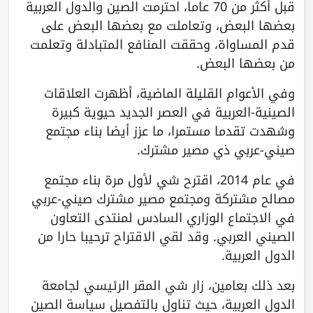
قبل أكثر من 70 عاما، احترمت الصين والدول العربية
بعضها البعض، وتعاملت مع بعضها البعض على
قدم المساواة، وحققت المنافع المتبادلة وتعلمت
من بعضها البعض.
وفي الأعوام القليلة الماضية، أظهرت العلاقات
الصينية-العربية في العصر الجديد حيوية كبيرة
وشهدت تقدما مستمرا، ما عزز أيضا بناء مجتمع
صيني-عربي ذي مصير مشترك.
في عام 2014، اقترح شي لأول مرة بناء مجتمع
مصالح مشتركة ومجتمع مصير مشترك صيني-عربي
في الاجتماع الوزاري السادس لمنتدى التعاون
الصيني العربي. وقد لقي الاقتراح ترحيبا حارا من
الدول العربية.
بعد ذلك بعامين، زار شي المقر الرئيسي لجامعة
الدول العربية، حيث تناول بالتفصيل سياسة الصين