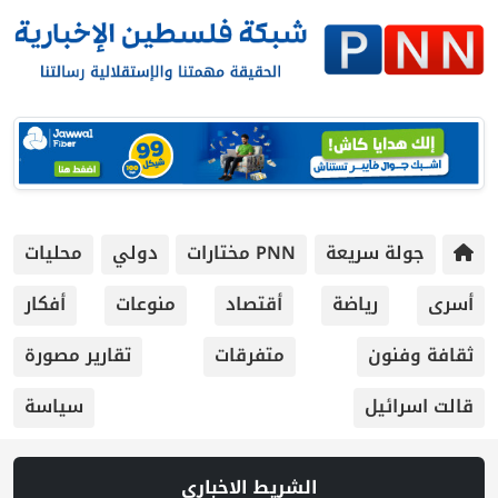
جولة سريعة
PNN مختارات
دولي
محليات
أسرى
رياضة
أقتصاد
منوعات
أفكار
ثقافة وفنون
متفرقات
تقارير مصورة
قالت اسرائيل
سياسة
الشريط الاخباري