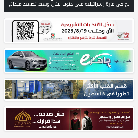
تحت أنقاض منزل لعائلة ويواصل البحث عن مفقودين | 8 دول عربية وإسلامية تدين انتهاكات إسرائيل في غزة وتحذر من نسف المسار السياسي | "هيومن رايتس ووتش" تتهم "إسرائيل" بجرائم حرب بعد اغتيال الصحفية آمال خليل في جنوب لبنان | طهران: مضيق هرمز سيظل مغلقا حتى تنتهي التهديدات ضد إيران | بدعم من الحكومة الكندية لجنة الانتخابات وبرنامج الأمم المتحدة الإنمائي يوقعان اتفاقية لتعزيز جاهزية الانتخابات التشريعية | نتنياهو يوافق على 