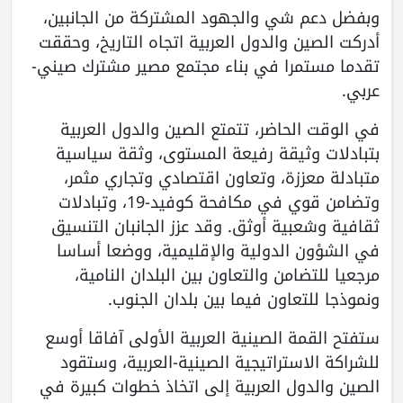
وبفضل دعم شي والجهود المشتركة من الجانبين،
أدركت الصين والدول العربية اتجاه التاريخ، وحققت
تقدما مستمرا في بناء مجتمع مصير مشترك صيني-
عربي.
في الوقت الحاضر، تتمتع الصين والدول العربية
بتبادلات وثيقة رفيعة المستوى، وثقة سياسية
متبادلة معززة، وتعاون اقتصادي وتجاري مثمر،
وتضامن قوي في مكافحة كوفيد-19، وتبادلات
ثقافية وشعبية أوثق. وقد عزز الجانبان التنسيق
في الشؤون الدولية والإقليمية، ووضعا أساسا
مرجعيا للتضامن والتعاون بين البلدان النامية،
ونموذجا للتعاون فيما بين بلدان الجنوب.
ستفتح القمة الصينية العربية الأولى آفاقا أوسع
للشراكة الاستراتيجية الصينية-العربية، وستقود
الصين والدول العربية إلى اتخاذ خطوات كبيرة في