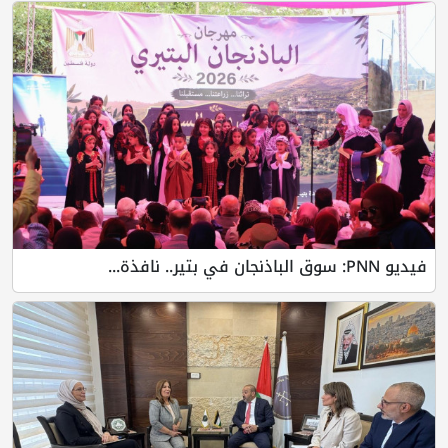
فيديو PNN: سوق الباذنجان في بتير.. نافذة...