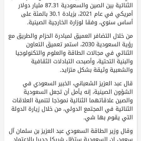
الثنائية بين الصين والسعودية 87.31 مليار دولار
أمريكي في عام 2021، بزيادة 30.1 بالمئة على
أساس سنوي، وفقا لوزارة الخارجية الصينية.
من خلال التضافر العميق لمبادرة الحزام والطريق مع
رؤية السعودية 2030، استمر تعميق التعاون
الثنائي في مجالات الطاقة والعلوم والتكنولوجيا
والبنية التحتية، وأصبحت التبادلات الثقافية
والشعبية وثيقة بشكل متزايد.
قال عبد العزيز الشعباني، الخبير السعودي في
الشؤون الصينية، إنه يأمل أن تجعل السعودية
والصين علاقاتهما الثنائية نموذجا لتنمية العلاقات
الثنائية في المجتمع الدولي، من خلال زيارة الدولة
التي يقوم بها شي.
وقال وزير الطاقة السعودي عبد العزيز بن سلمان آل
سعود، إن السعودية ستظل شريكا جديرا بالاعتماد