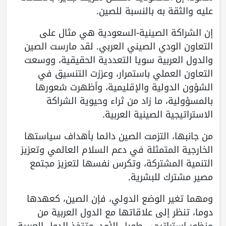
عليه والثقة به بالنسبة للصين.
إن الشراكة الصينية-السعودية هي مثال على
التعاون الودي الصيني العربي. لقد مارست الصين
والدول العربية سويا التعددية الحقيقية، ووسعت
التعاون العملي باستمرار، وعززت التنسيق في
الشؤون الدولية والإقليمية، وأظهرت شعورها
بالمسؤولية، ما زاد من ثراء وحيوية الشراكة
الاستراتيجية الصينية العربية.
من جانبها، التزمت الصين دائما بأهداف سياستها
الخارجية المتمثلة في دعم السلام العالمي وتعزيز
التنمية المشتركة، وتكرس نفسها لتعزيز مجتمع
مصير مشترك للبشرية.
ومهما تغير الوضع الدولي، فإن الصين، كعهدها
دوما، تنظر إلى علاقاتها مع الدول العربية من
منظور استراتيجي طويل الأمد، وتتخذ الدول العربية