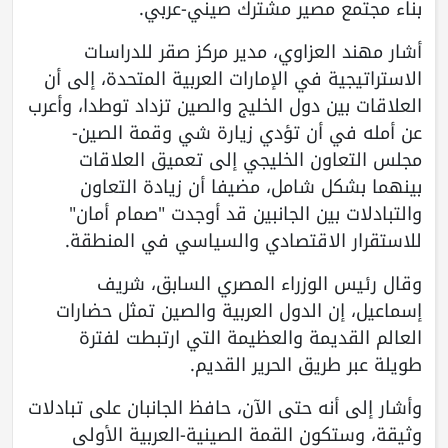
بناء مجتمع مصير مشترك صيني-عربي.
أشار مهند العزاوي، مدير مركز صقر للدراسات
الاستراتيجية في الإمارات العربية المتحدة، إلى أن
العلاقات بين دول الخليج والصين تزداد توطدا، وأعرب
عن أمله في أن تؤدي زيارة شي وقمة الصين-
مجلس التعاون الخليجي إلى تعميق العلاقات
بينهما بشكل شامل، مضيفا أن زيادة التعاون
والتبادلات بين الجانبين قد أوجدت "صمام أمان"
للاستقرار الاقتصادي والسياسي في المنطقة.
وقال رئيس الوزراء المصري السابق، شريف
إسماعيل، إن الدول العربية والصين تمثل حضارات
العالم القديمة والعظيمة التي ارتبطت لفترة
طويلة عبر طريق الحرير القديم.
وأشار إلى أنه حتى الآن، حافظ الجانبان على تبادلات
وثيقة، وستكون القمة الصينية-العربية الأولى