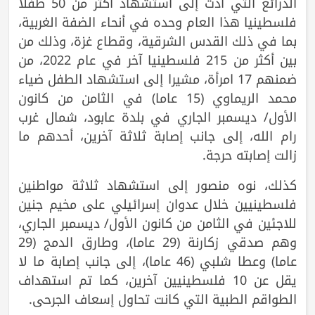
الذرائع التي أدت إلى استشهاد أكثر من 50 طفلا
فلسطينيا هذا العام وحده في أنحاء الضفة الغربية،
بما في ذلك القدس الشرقية، وقطاع غزة، وذلك من
بين أكثر من 215 فلسطينيا آخر في عام 2022، من
ضمنهم 17 امرأة، مشيرا إلى استشهاد الطفل ضياء
محمد الريماوي (15 عاما) في الثامن من كانون
الأول/ ديسمبر الجاري في بلدة عابود، شمال غرب
رام الله، إلى جانب إصابة ثلاثة آخرين، أحدهم ما
زالت إصابته حرجة.
كذلك، نوه منصور إلى استشهاد ثلاثة مواطنين
فلسطينيين خلال عدوان إسرائيلي على مخيم جنين
للاجئين في الثامن من كانون الأول/ ديسمبر الجاري،
وهم صدقي زكارنة (29 عاما)، وطارق الدمج (29
عاما) وعطا شلبي (46 عاما)، إلى جانب إصابة ما لا
يقل عن 10 فلسطينيين آخرين، كما تم استهداف
الطواقم الطبية التي كانت تحاول إسعاف الجرحى.