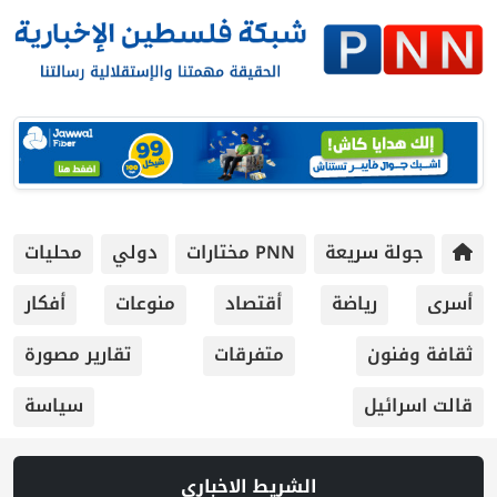
جولة سريعة
PNN مختارات
دولي
محليات
أسرى
رياضة
أقتصاد
منوعات
أفكار
ثقافة وفنون
متفرقات
تقارير مصورة
قالت اسرائيل
سياسة
الشريط الاخباري