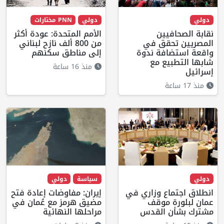
دولي
دولي
PNN مختارات
نقابة الصحافيين
الأمم المتحدة: عودة أكثر
المصريين تحقق في
من 800 ألف نازح لبناني
واقعة استضافة ندوة
إلى مناطق سكنهم
شابها التطبيع مع
منذ 16 ساعة
إسرائيل
منذ 17 ساعة
دولي
سياسة
دولي
انطلاق اجتماع وزاري في
إيران: مفاوضات إعادة فتح
عمان لبلورة موقف
مضيق هرمز مع عُمان في
مشترك بشأن القدس
مراحلها النهائية